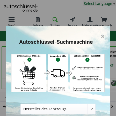
Select Language
▼
Menü
Anfrage
Suchen
Service
Mein Konto
Warenkorb
×
hohe Kundenzufriedenheit
Autoschlüssel-Suchmaschine
Demuro Schuh &
Schlüssel- u. DL Service
069er Schlüsseldie
Schlüsseldienst (in
(in Dresden)
Frankfurt (in Frankf
Grevenbroich)
am Main)
Händlerprofil
Händlerprofil
Händlerprofil
Z4
Autoschlüssel mit Funk