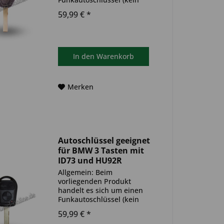
Original). Es ist eine
59,99 € *
Wegfahrsperre
(Transponder), sowie eine
Funkeinheit im Autoschlüssel
verbaut. Bitte achte darauf,
dass der Autoschlüssel
In den
Warenkorb
deinem...
Merken
Autoschlüssel geeignet
für BMW 3 Tasten mit
ID73 und HU92R
(Aftermarket Produkt)
Allgemein: Beim
vorliegenden Produkt
handelt es sich um einen
Funkautoschlüssel (kein
Original). Es ist eine
59,99 € *
Wegfahrsperre