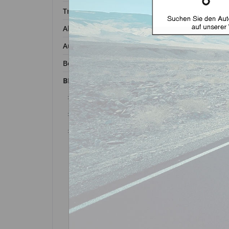
Transponder
Alfa Romeo
Autoschl
Audi
Bentley
BMW
1er
2er
3er
Autosc
Autoschlüssel mit Funk
ge
Autoschlüssel ohne Funk
Autoschlüsselgehäuse und
Zubehör
Zurück 
Transponder
Autoschlüssel nicht
gefunden?