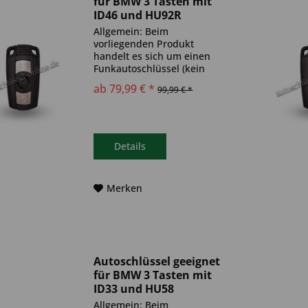
für BMW 3 Tasten mit
ID46 und HU92R
(Aftermarket Produkt)
Allgemein: Beim
vorliegenden Produkt
handelt es sich um einen
Funkautoschlüssel (kein
Original). Es ist eine
ab 79,99 € *
99,99 € *
Wegfahrsperre
(Transponder), sowie eine
Funkeinheit im Autoschlüssel
verbaut. Bitte achte darauf,
dass der Autoschlüssel
Details
deinem...
Merken
Autoschlüssel geeignet
für BMW 3 Tasten mit
ID33 und HU58
(Aftermarket Produkt)
Allgemein: Beim