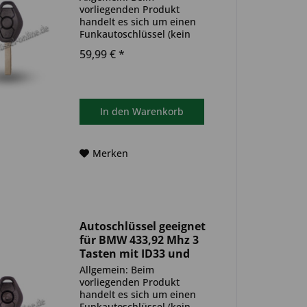
vorliegenden Produkt
handelt es sich um einen
Funkautoschlüssel (kein
Original). Es ist eine
59,99 € *
Wegfahrsperre
(Transponder), sowie eine
Funkeinheit im Autoschlüssel
verbaut. Bitte achte darauf,
dass der Autoschlüssel
In den
Warenkorb
deinem...
Merken
Autoschlüssel geeignet
für BMW 433,92 Mhz 3
Tasten mit ID33 und
HU92R (Aftermarket...
Allgemein: Beim
vorliegenden Produkt
handelt es sich um einen
Funkautoschlüssel (kein