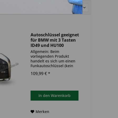
Sortierung:
Autoschlüssel geeignet
für BMW mit 3 Tasten
ID49 und HU100
(Aftermarket Produkt)
Allgemein: Beim
vorliegenden Produkt
handelt es sich um einen
Funkautoschlüssel (kein
Original). Es ist eine
109,99 € *
Wegfahrsperre
(Transponder), sowie eine
Funkeinheit im Autoschlüssel
verbaut. Bitte achte darauf,
dass der Autoschlüssel
In den
Warenkorb
deinem...
Merken