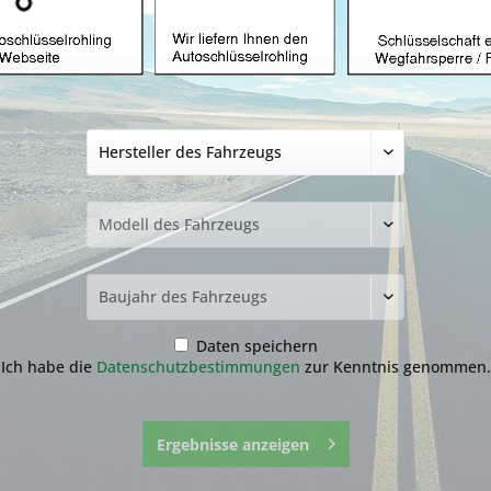
üssel mit Funk
Autoschlüssel ohne Funk
Autoschlü
Z
hlüssel nicht
funden?
Daten speichern
Ich habe die
Datenschutzbestimmungen
zur Kenntnis genommen.
zur Übersicht
Ergebnisse anzeigen