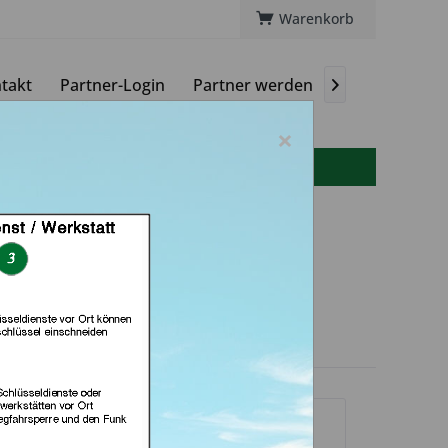
Warenkorb
takt
Partner-Login
Partner werden
Magazin

×
info(at)autoschluessel-online.de
chlüsseldienst Bernd
aufpark (in Göttingen)
dlerprofil