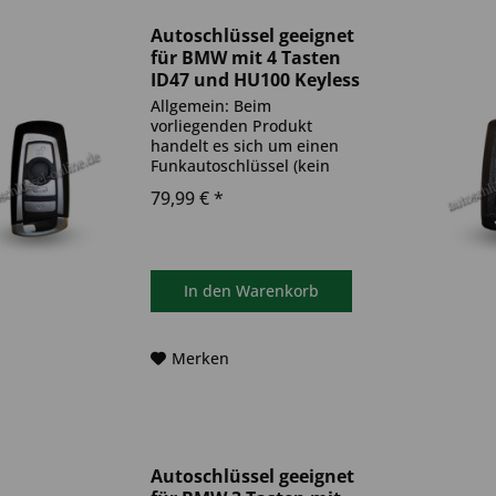
Autoschlüssel geeignet
für BMW mit 4 Tasten
ID47 und HU100 Keyless
Go (Aftermarket...
Allgemein: Beim
vorliegenden Produkt
handelt es sich um einen
Funkautoschlüssel (kein
Original). Es ist eine
79,99 € *
Wegfahrsperre
(Transponder), sowie eine
Funkeinheit im Autoschlüssel
verbaut. Bitte achte darauf,
dass der Autoschlüssel
In den
Warenkorb
deinem...
Merken
Autoschlüssel geeignet