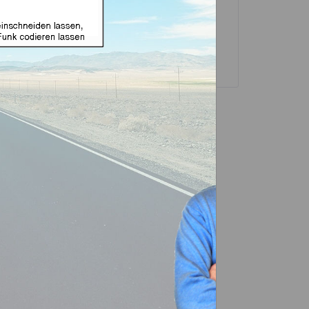
sselgehäuse und
Transponder
ubehör