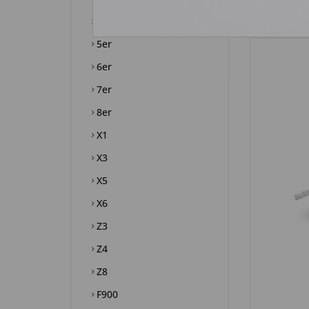
4er
5er
6er
7er
8er
X1
X3
X5
X6
Z3
Z4
Z8
F900