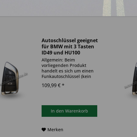
Autoschlüssel geeignet
für BMW mit 3 Tasten
ID49 und HU100
(Aftermarket Produkt)
Allgemein: Beim
vorliegenden Produkt
handelt es sich um einen
Funkautoschlüssel (kein
Original). Es ist eine
109,99 € *
Wegfahrsperre
(Transponder), sowie eine
Funkeinheit im Autoschlüssel
verbaut. Bitte achte darauf,
dass der Autoschlüssel
In den
Warenkorb
deinem...
Merken