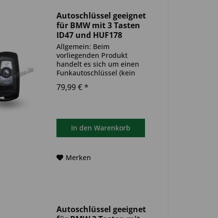
Autoschlüssel geeignet
für BMW mit 3 Tasten
ID47 und HUF178
(Aftermarket Produkt)
Allgemein: Beim
vorliegenden Produkt
handelt es sich um einen
Funkautoschlüssel (kein
Original). Es ist eine
79,99 € *
Wegfahrsperre
(Transponder), sowie eine
Funkeinheit im Autoschlüssel
verbaut. Bitte achte darauf,
dass der Autoschlüssel
In den
Warenkorb
deinem...
Merken
Autoschlüssel geeignet