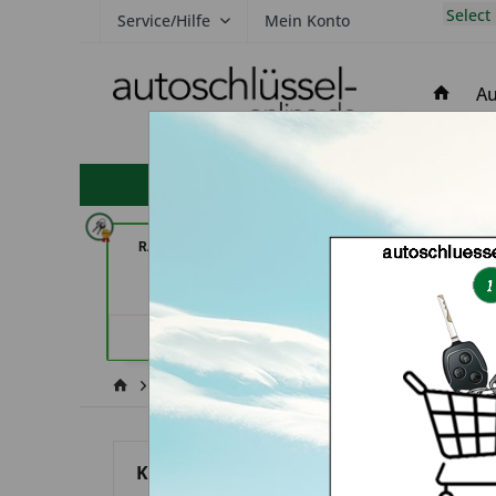
Select
Service/Hilfe
Mein Konto
Au
hohe Kundenzufriedenheit
RAPID Service (in Fellbach)
Autohaus Patz Gm
See
Händlerprofil
Händler
BMW
3er
Kategorien