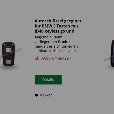
Autoschlüssel geeginet
für BMW 3 Tasten mit
ID46 keyless go und
HU92R (Aftermarket...
Allgemein: Beim
vorliegenden Produkt
handelt es sich um einen
Funkautoschlüssel (kein
Original). Es ist eine
ab 89,99 € *
99,99 € *
Wegfahrsperre
(Transponder), sowie eine
Funkeinheit im Autoschlüssel
verbaut. Bitte achte darauf,
dass der Autoschlüssel
Details
deinem...
Merken