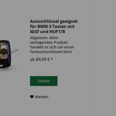
Autoschlüssel geeignet
für BMW 3 Tasten mit
ID47 und HUF178
(Aftermarket Produkt)
Allgemein: Beim
vorliegenden Produkt
handelt es sich um einen
Funkautoschlüssel (kein
Original). Es ist eine
ab 84,99 € *
Wegfahrsperre
(Transponder), sowie eine
Funkeinheit im Autoschlüssel
verbaut. Bitte achte darauf,
dass der Autoschlüssel
Details
deinem...
Merken