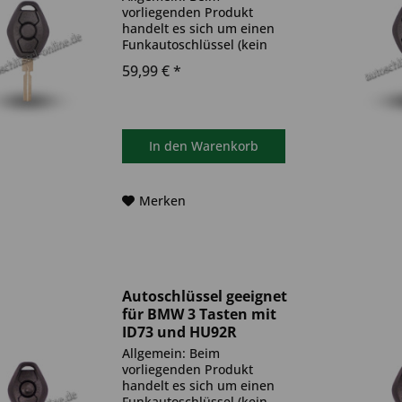
vorliegenden Produkt
handelt es sich um einen
Funkautoschlüssel (kein
Original). Es ist eine
59,99 € *
Wegfahrsperre
(Transponder), sowie eine
Funkeinheit im Autoschlüssel
verbaut. Bitte achte darauf,
dass der Autoschlüssel
In den
Warenkorb
deinem...
Merken
Autoschlüssel geeignet
für BMW 3 Tasten mit
ID73 und HU92R
(Aftermarket Produkt)
Allgemein: Beim
vorliegenden Produkt
handelt es sich um einen
Funkautoschlüssel (kein