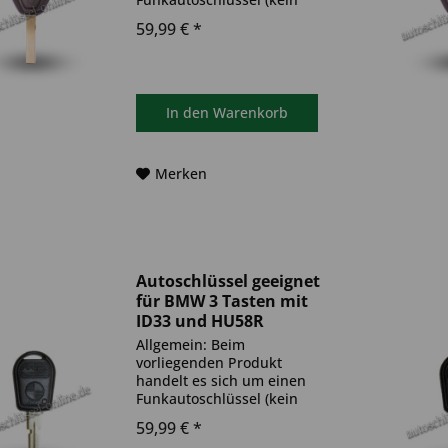
Original). Es ist eine
59,99 € *
Wegfahrsperre
(Transponder), sowie eine
Funkeinheit im Autoschlüssel
verbaut. Bitte achte darauf,
dass der Autoschlüssel
In den
Warenkorb
deinem...
Merken
Autoschlüssel geeignet
für BMW 3 Tasten mit
ID33 und HU58R
(Aftermarket Produkt)
Allgemein: Beim
vorliegenden Produkt
handelt es sich um einen
Funkautoschlüssel (kein
Original). Es ist eine
59,99 € *
Wegfahrsperre