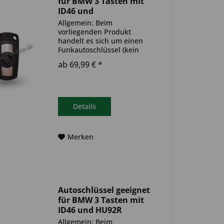
für BMW 3 Tasten mit
ID46 und
HU92R(Aftermarket
Allgemein: Beim
Produkt
vorliegenden Produkt
handelt es sich um einen
Funkautoschlüssel (kein
Original). Es ist eine
ab 69,99 € *
Wegfahrsperre
(Transponder), sowie eine
Funkeinheit im Autoschlüssel
verbaut. Bitte achte darauf,
dass der Autoschlüssel
Details
deinem...
Merken
Autoschlüssel geeignet
für BMW 3 Tasten mit
ID46 und HU92R
(Aftermarket Produkt)
Allgemein: Beim