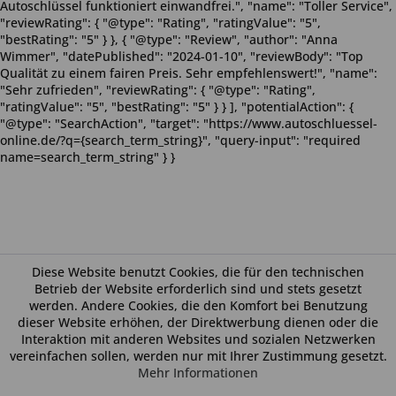
Autoschlüssel funktioniert einwandfrei.", "name": "Toller Service",
"reviewRating": { "@type": "Rating", "ratingValue": "5",
"bestRating": "5" } }, { "@type": "Review", "author": "Anna
Wimmer", "datePublished": "2024-01-10", "reviewBody": "Top
Qualität zu einem fairen Preis. Sehr empfehlenswert!", "name":
"Sehr zufrieden", "reviewRating": { "@type": "Rating",
"ratingValue": "5", "bestRating": "5" } } ], "potentialAction": {
"@type": "SearchAction", "target": "https://www.autoschluessel-
online.de/?q={search_term_string}", "query-input": "required
name=search_term_string" } }
Diese Website benutzt Cookies, die für den technischen
Betrieb der Website erforderlich sind und stets gesetzt
werden. Andere Cookies, die den Komfort bei Benutzung
dieser Website erhöhen, der Direktwerbung dienen oder die
Interaktion mit anderen Websites und sozialen Netzwerken
vereinfachen sollen, werden nur mit Ihrer Zustimmung gesetzt.
Mehr Informationen