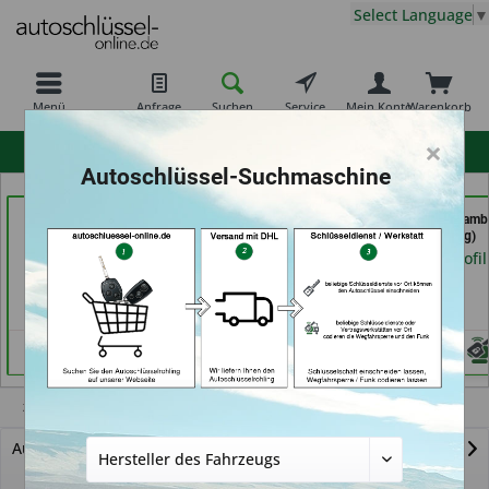
Select Language
▼
Menü
Anfrage
Suchen
Service
Mein Konto
Warenkorb
×
hohe Kundenzufriedenheit
Autoschlüssel-Suchmaschine
Autohaus Patz GmbH
Bergischer
Autoschlüssel Hamb
(in Rot am See)
Schlüsseldienst Brkic,
(in Hamburg)
Brkic & Wiersbowsky
Händlerprofil
Händlerprofil
GbR (in Wuppertal)
Händlerprofil
Z8
Autoschlüssel mit Funk