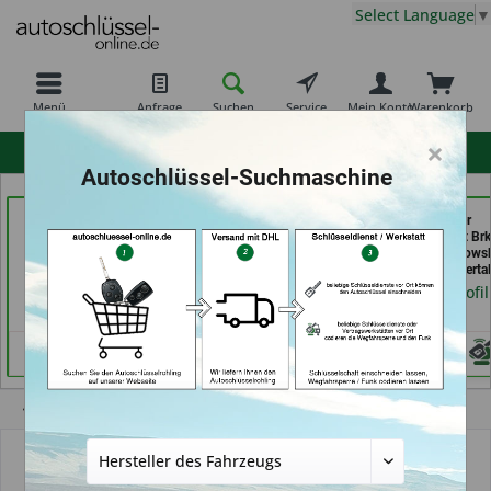
Select Language
▼
Menü
Anfrage
Suchen
Service
Mein Konto
Warenkorb
×
hohe Kundenzufriedenheit
Autoschlüssel-Suchmaschine
moeller-24.de e.k. (in
Aba Schlüssel &
Bergischer
Gelsenkirchen)
Sicherheitstechnik Güler
Schlüsseldienst Brk
GmbH (in Karlsruhe)
Brkic & Wiersbows
Händlerprofil
GbR (in Wuppertal
Händlerprofil
Händlerprofil
Übersicht
Autoschlüsselgehäuse und Zubehör