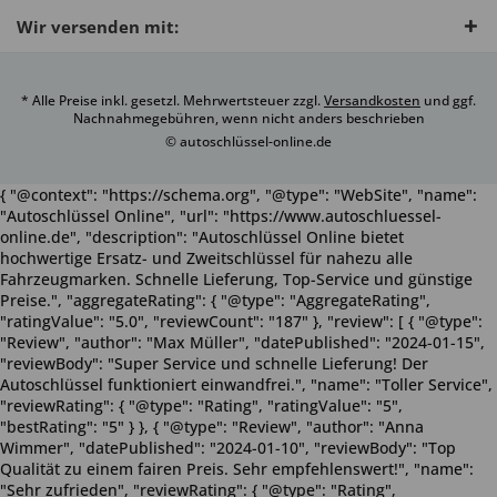
Wir versenden mit:
* Alle Preise inkl. gesetzl. Mehrwertsteuer zzgl.
Versandkosten
und ggf.
Nachnahmegebühren, wenn nicht anders beschrieben
© autoschlüssel-online.de
{ "@context": "https://schema.org", "@type": "WebSite", "name":
"Autoschlüssel Online", "url": "https://www.autoschluessel-
online.de", "description": "Autoschlüssel Online bietet
hochwertige Ersatz- und Zweitschlüssel für nahezu alle
Fahrzeugmarken. Schnelle Lieferung, Top-Service und günstige
Preise.", "aggregateRating": { "@type": "AggregateRating",
"ratingValue": "5.0", "reviewCount": "187" }, "review": [ { "@type":
"Review", "author": "Max Müller", "datePublished": "2024-01-15",
"reviewBody": "Super Service und schnelle Lieferung! Der
Autoschlüssel funktioniert einwandfrei.", "name": "Toller Service",
"reviewRating": { "@type": "Rating", "ratingValue": "5",
"bestRating": "5" } }, { "@type": "Review", "author": "Anna
Wimmer", "datePublished": "2024-01-10", "reviewBody": "Top
Qualität zu einem fairen Preis. Sehr empfehlenswert!", "name":
"Sehr zufrieden", "reviewRating": { "@type": "Rating",