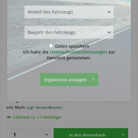
Daten speichern
Ich habe die
Datenschutzbestimmungen
zur
Kenntnis genommen.
Notschlüssel geeignet für BMW
Ergebnisse anzeigen
(Aftermarket Produkt)
12,99 € *
inkl. MwSt.
zzgl. Versandkosten
Lieferzeit ca. 1-3 Werktage
In den
Warenkorb