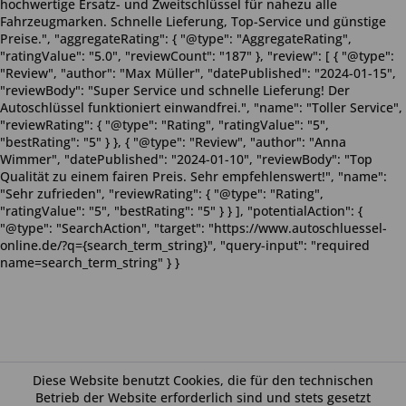
hochwertige Ersatz- und Zweitschlüssel für nahezu alle
Fahrzeugmarken. Schnelle Lieferung, Top-Service und günstige
Preise.", "aggregateRating": { "@type": "AggregateRating",
"ratingValue": "5.0", "reviewCount": "187" }, "review": [ { "@type":
"Review", "author": "Max Müller", "datePublished": "2024-01-15",
"reviewBody": "Super Service und schnelle Lieferung! Der
Autoschlüssel funktioniert einwandfrei.", "name": "Toller Service",
"reviewRating": { "@type": "Rating", "ratingValue": "5",
"bestRating": "5" } }, { "@type": "Review", "author": "Anna
Wimmer", "datePublished": "2024-01-10", "reviewBody": "Top
Qualität zu einem fairen Preis. Sehr empfehlenswert!", "name":
"Sehr zufrieden", "reviewRating": { "@type": "Rating",
"ratingValue": "5", "bestRating": "5" } } ], "potentialAction": {
"@type": "SearchAction", "target": "https://www.autoschluessel-
online.de/?q={search_term_string}", "query-input": "required
name=search_term_string" } }
Diese Website benutzt Cookies, die für den technischen
Betrieb der Website erforderlich sind und stets gesetzt