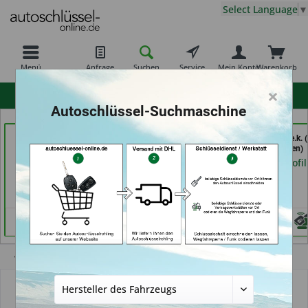
Select Language
▼
Menü
Anfrage
Suchen
Service
Mein Konto
Warenkorb
×
hohe Kundenzufriedenheit
Autoschlüssel-Suchmaschine
Schlüssel Jacobs (in
TAYFUN 2.0 GmbH (in
moeller-24.de e.k. (
Krefeld)
Nürnberg)
Gelsenkirchen)
Händlerprofil
Händlerprofil
Händlerprofil
Übersicht
Autoschlüssel ohne Funk