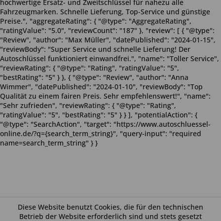
hochwertige Ersatz- und Zweitschlüssel für nahezu alle
Fahrzeugmarken. Schnelle Lieferung, Top-Service und günstige
Preise.", "aggregateRating": { "@type": "AggregateRating",
"ratingValue": "5.0", "reviewCount": "187" }, "review": [ { "@type":
"Review", "author": "Max Müller", "datePublished": "2024-01-15",
"reviewBody": "Super Service und schnelle Lieferung! Der
Autoschlüssel funktioniert einwandfrei.", "name": "Toller Service",
"reviewRating": { "@type": "Rating", "ratingValue": "5",
"bestRating": "5" } }, { "@type": "Review", "author": "Anna
Wimmer", "datePublished": "2024-01-10", "reviewBody": "Top
Qualität zu einem fairen Preis. Sehr empfehlenswert!", "name":
"Sehr zufrieden", "reviewRating": { "@type": "Rating",
"ratingValue": "5", "bestRating": "5" } } ], "potentialAction": {
"@type": "SearchAction", "target": "https://www.autoschluessel-
online.de/?q={search_term_string}", "query-input": "required
name=search_term_string" } }
Diese Website benutzt Cookies, die für den technischen
Betrieb der Website erforderlich sind und stets gesetzt