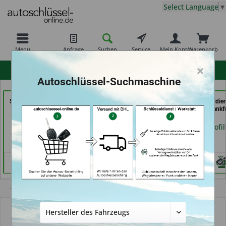
Select Language
▼
Menü
Anfrage
Suchen
Service
Mein Konto
Warenkorb
×
hohe Kundenzufriedenheit
Autoschlüssel-Suchmaschine
Secura Tec GmbH & Co.
moeller-24.de e.k. (in
069er Schlüsseldie
KG (in Floß)
Gelsenkirchen)
Frankfurt (in Frankf
am Main)
Händlerprofil
Händlerprofil
Händlerprofil
Übersicht
Autoschlüssel ohne Funk