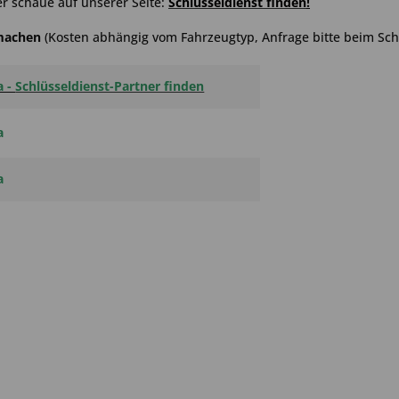
r schaue auf unserer Seite:
Schlüsseldienst finden
!
hmachen
(Kosten abhängig vom Fahrzeugtyp, Anfrage bitte beim Schl
a -
Schlüsseldienst-Partner finden
a
a