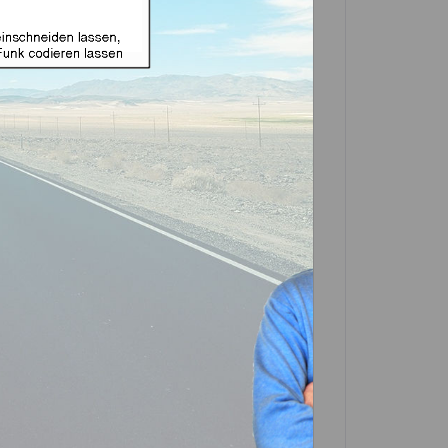
e Funk geeignet für
13 und DWO5 (Aftermarket
in einer Partner-Filiale deiner Nähe
 in der Beschreibung. Scrolle einfach
In den
Warenkorb