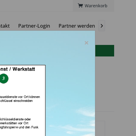
Warenkorb
takt
Partner-Login
Partner werden
Magazin

×
info(at)autoschluessel-online.de
me Schuh -und
dienst (in Coburg)
dlerprofil