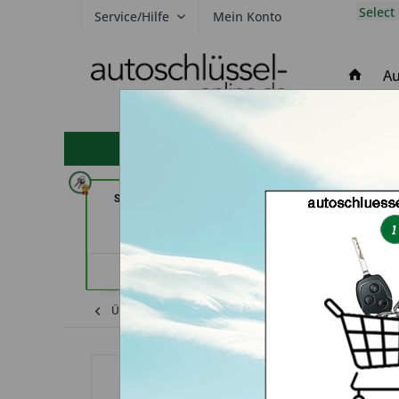
Select
Service/Hilfe
Mein Konto
Au
hohe Kundenzufriedenheit
Schuh und Schlüssel Profi
Calenberger Schl
Dschurny (in Rosdorf)
Hannov
Händlerprofil
Händler
Übersicht
Chevrolet
Leganza
Autos