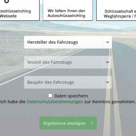
Autoschlüssel ohn
Chevrolet mit ID
Produkt)
34,99 € *
inkl. MwSt.
zzgl. Versandkosten
Lieferzeit ca. 1-3 Werktage
NEU: Kompletten Autoschlüssel 
nachmachen lassen:
Der genaue Ablauf befindet sich
runter.
Daten speichern
Ich habe die
Datenschutzbestimmungen
zur Kenntnis genommen.
Ergebnisse anzeigen