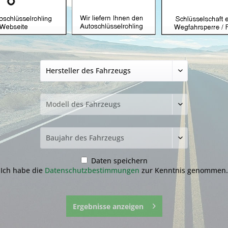
Autoschlüssel geei
ID46 und HU83 (A
54,99 € *
inkl. MwSt.
zzgl. Versandkosten
Lieferzeit ca. 1-3 Werktage
NEU: Kompletten Autoschlüssel 
nachmachen lassen:
Der genaue Ablauf befindet sich
runter.
Daten speichern
Ich habe die
Datenschutzbestimmungen
zur Kenntnis genommen.
Ergebnisse anzeigen