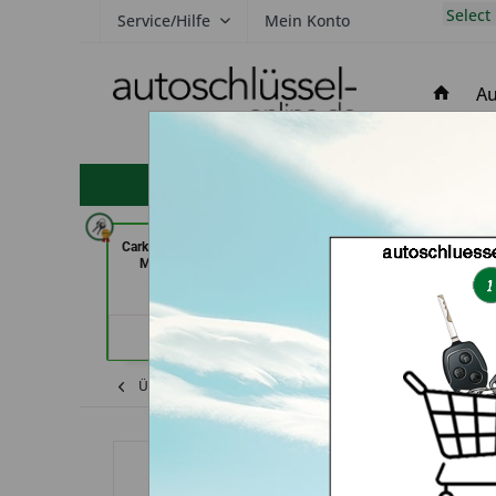
Select
Service/Hilfe
Mein Konto
Au
hohe Kundenzufriedenheit
Carkeys Augsburg & ECU Service
Demuro Schuh & S
Mobilservice (in Augsburg)
(in Greven
Händlerprofil
Händler
Übersicht
Fiat
Scudo
Autoschlüssel