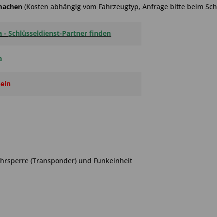
hmachen
(Kosten abhängig vom Fahrzeugtyp, Anfrage bitte beim Schl
a -
Schlüsseldienst-Partner finden
a
ein
ahrsperre (Transponder) und Funkeinheit