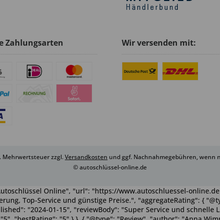
e Zahlungsarten
Wir versenden mit:
zl. Mehrwertsteuer zzgl.
Versandkosten
und ggf. Nachnahmegebühren, wenn ni
© autoschlüssel-online.de
utoschlüssel Online", "url": "https://www.autoschluessel-online.de"
rung, Top-Service und günstige Preise.", "aggregateRating": { "@ty
ublished": "2024-01-15", "reviewBody": "Super Service und schnelle 
": "5", "bestRating": "5" } }, { "@type": "Review", "author": "Anna 