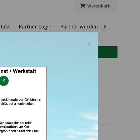
Warenkorb
takt
Partner-Login
Partner werden
Magazin

×
info(at)autoschluessel-online.de
herheitstechnik &
dienst (in Berlin)
dlerprofil