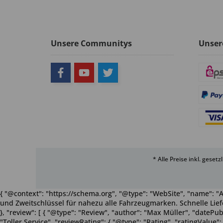
Unsere Communitys
Unser
* Alle Preise inkl. geset
{ "@context": "https://schema.org", "@type": "WebSite", "name": "A
und Zweitschlüssel für nahezu alle Fahrzeugmarken. Schnelle Liefe
}, "review": [ { "@type": "Review", "author": "Max Müller", "dateP
"Toller Service", "reviewRating": { "@type": "Rating", "ratingValue