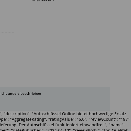
cht anders beschrieben
, "description": "Autoschlüssel Online bietet hochwertige Ersatz-
pe": "AggregateRating", "ratingValue": "5.0", "reviewCount": "187"
Lieferung! Der Autoschlüssel funktioniert einwandfrei.", "name":
Wimmer", "datePublished": "2024-01-10", "reviewBody": "Top Qualität