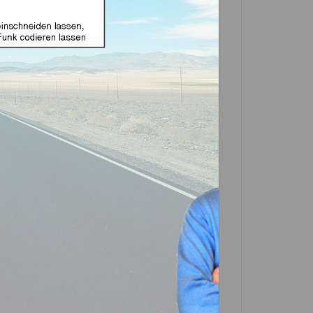
gnet für Fiat 2 Tasten mit
ftermarket Produkt)
in einer Partner-Filiale deiner Nähe
 in der Beschreibung. Scrolle einfach
In den
Warenkorb