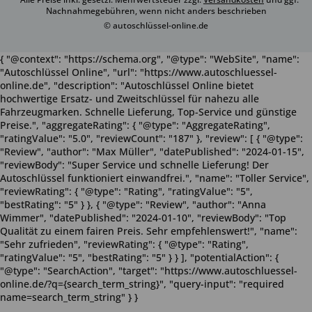
Nachnahmegebühren, wenn nicht anders beschrieben
© autoschlüssel-online.de
{ "@context": "https://schema.org", "@type": "WebSite", "name":
"Autoschlüssel Online", "url": "https://www.autoschluessel-
online.de", "description": "Autoschlüssel Online bietet
hochwertige Ersatz- und Zweitschlüssel für nahezu alle
Fahrzeugmarken. Schnelle Lieferung, Top-Service und günstige
Preise.", "aggregateRating": { "@type": "AggregateRating",
"ratingValue": "5.0", "reviewCount": "187" }, "review": [ { "@type":
"Review", "author": "Max Müller", "datePublished": "2024-01-15",
"reviewBody": "Super Service und schnelle Lieferung! Der
Autoschlüssel funktioniert einwandfrei.", "name": "Toller Service",
"reviewRating": { "@type": "Rating", "ratingValue": "5",
"bestRating": "5" } }, { "@type": "Review", "author": "Anna
Wimmer", "datePublished": "2024-01-10", "reviewBody": "Top
Qualität zu einem fairen Preis. Sehr empfehlenswert!", "name":
"Sehr zufrieden", "reviewRating": { "@type": "Rating",
"ratingValue": "5", "bestRating": "5" } } ], "potentialAction": {
"@type": "SearchAction", "target": "https://www.autoschluessel-
online.de/?q={search_term_string}", "query-input": "required
name=search_term_string" } }