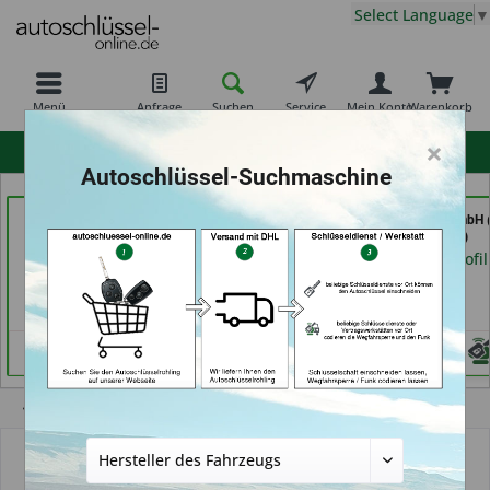
Select Language
▼
Menü
Anfrage
Suchen
Service
Mein Konto
Warenkorb
×
hohe Kundenzufriedenheit
Autoschlüssel-Suchmaschine
Demuro Schuh &
der Schlüssel Service
TAYFUN 2.0 GmbH (
Schlüsseldienst (in
Moos (in Märstetten)
Nürnberg)
Grevenbroich)
Händlerprofil
Händlerprofil
Händlerprofil
Übersicht
Alternativ-Funkautoschlüssel