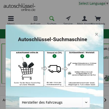
Select Language
▼
Menü
Anfrage
Suchen
Service
Mein Konto
Warenkorb
×
hohe Kundenzufriedenheit
Autoschlüssel-Suchmaschine
Schlüssel-Welt bei
Calenberger
Tayfun 2.0 GmbH (
Meister Grüner (in
Schlüssedienst (in
Fürth)
München)
Hannover)
Händlerprofil
Händlerprofil
Händlerprofil
S2000
Autoschlüssel mit Funk