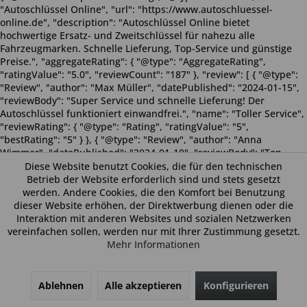
"Autoschlüssel Online", "url": "https://www.autoschluessel-
online.de", "description": "Autoschlüssel Online bietet
hochwertige Ersatz- und Zweitschlüssel für nahezu alle
Fahrzeugmarken. Schnelle Lieferung, Top-Service und günstige
Preise.", "aggregateRating": { "@type": "AggregateRating",
"ratingValue": "5.0", "reviewCount": "187" }, "review": [ { "@type":
"Review", "author": "Max Müller", "datePublished": "2024-01-15",
"reviewBody": "Super Service und schnelle Lieferung! Der
Autoschlüssel funktioniert einwandfrei.", "name": "Toller Service",
"reviewRating": { "@type": "Rating", "ratingValue": "5",
"bestRating": "5" } }, { "@type": "Review", "author": "Anna
Wimmer", "datePublished": "2024-01-10", "reviewBody": "Top
Qualität zu einem fairen Preis. Sehr empfehlenswert!", "name":
Diese Website benutzt Cookies, die für den technischen
"Sehr zufrieden", "reviewRating": { "@type": "Rating",
Betrieb der Website erforderlich sind und stets gesetzt
"ratingValue": "5", "bestRating": "5" } } ], "potentialAction": {
werden. Andere Cookies, die den Komfort bei Benutzung
"@type": "SearchAction", "target": "https://www.autoschluessel-
dieser Website erhöhen, der Direktwerbung dienen oder die
online.de/?q={search_term_string}", "query-input": "required
Interaktion mit anderen Websites und sozialen Netzwerken
name=search_term_string" } }
vereinfachen sollen, werden nur mit Ihrer Zustimmung gesetzt.
Mehr Informationen
Ablehnen
Alle akzeptieren
Konfigurieren