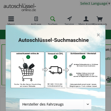
Select Language
▼
Menü
Anfrage
Suchen
Service
Mein Konto
Warenkorb
×
hohe Kundenzufriedenheit
Autoschlüssel-Suchmaschine
Freiburger
Schuh-Schlüsseldienst
Tayfun 2.0 GmbH (
Schlüsseldienst GmbH
BEKASCHO; Im-
Fürth)
(in Freiburg)
Kaufland (in Worms)
Händlerprofil
Händlerprofil
Händlerprofil
Übersicht
Autoschlüsselgehäuse und Zubehör