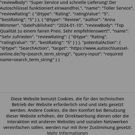
"reviewBody": "Super Service und schnelle Lieferung! Der
Autoschlüssel funktioniert einwandfrei.", "name": "Toller Service",
"reviewRating": { "@type": "Rating", "ratingValue": "5",
"bestRating": "5" } }, { "@type": "Review", "author": "Anna
Wimmer", "datePublished": "2024-01-10", "reviewBody": "Top
Qualität zu einem fairen Preis. Sehr empfehlenswert!", "name":
"Sehr zufrieden", "reviewRating": { "@type": "Rating",
"ratingValue": "5", "bestRating": "5" } } ], "potentialAction": {
"@type": "SearchAction", "target": "https://www.autoschluessel-
online.de/?q={search_term_string}", "query-input": "required
name=search_term_string" } }
Diese Website benutzt Cookies, die für den technischen
Betrieb der Website erforderlich sind und stets gesetzt
werden. Andere Cookies, die den Komfort bei Benutzung
dieser Website erhöhen, der Direktwerbung dienen oder die
Interaktion mit anderen Websites und sozialen Netzwerken
vereinfachen sollen, werden nur mit Ihrer Zustimmung gesetzt.
Mehr Informationen