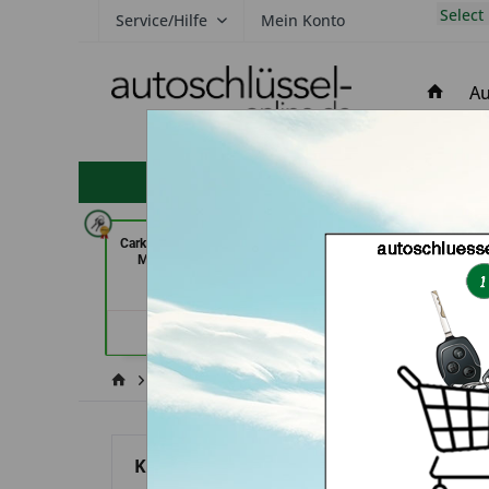
Select
Service/Hilfe
Mein Konto
Au
hohe Kundenzufriedenheit
Carkeys Augsburg & ECU Service
GSB Produktio
Mobilservice (in Augsburg)
Pfäffi
Händlerprofil
Händler
Honda
City
Kategorien