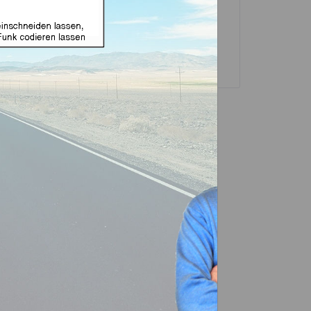
sselgehäuse und
Transponder
ubehör