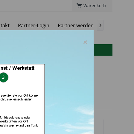
Warenkorb
takt
Partner-Login
Partner werden
Magazin

×
info(at)autoschluessel-online.de
r-24.de e.k. (in
senkirchen)
dlerprofil