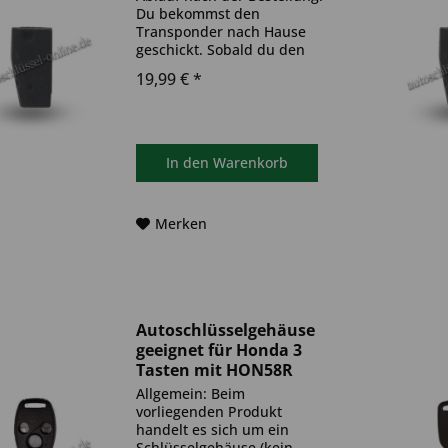
Du bekommst den
Transponder nach Hause
geschickt. Sobald du den
Transponder hast, muss
19,99 € *
dieser in deinen
Autoschlüssel eingebaut und
anschließend auf dein Auto
codiert werden. Du kannst
dazu einen Termin bei...
In den
Warenkorb
Merken
Autoschlüsselgehäuse
geeignet für Honda 3
Tasten mit HON58R
(Aftermarket Produkt)
Allgemein: Beim
vorliegenden Produkt
handelt es sich um ein
Schlüsselgehäuse (kein