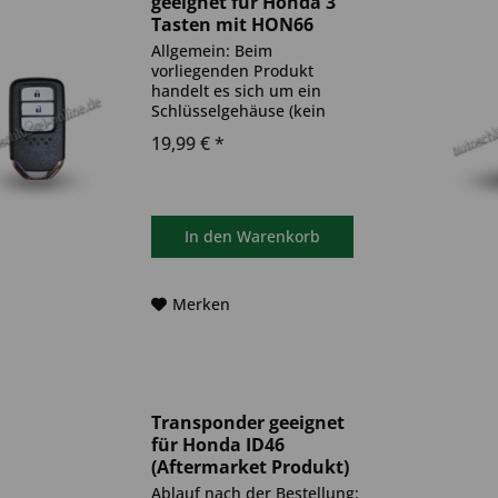
geeignet für Honda 3
Tasten mit HON66
(Aftermarket Produkt)
Allgemein: Beim
vorliegenden Produkt
handelt es sich um ein
Schlüsselgehäuse (kein
Original) mit Schlüsselschaft.
19,99 € *
Es ist weder eine
Funkeinheit, noch eine
Wegfahrsperre
(Transponder) im Schlüssel
verbaut. Das Produkt ist
In den
Warenkorb
ideal zum...
Merken
Transponder geeignet
für Honda ID46
(Aftermarket Produkt)
Ablauf nach der Bestellung: