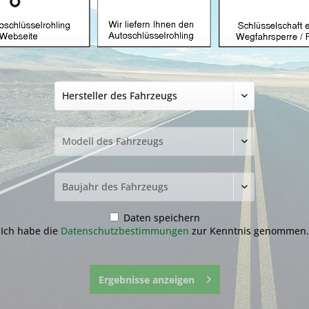
üssel mit Funk
Autoschlüssel ohne Funk
Autoschlü
Z
hlüssel nicht
funden?
Daten speichern
Ich habe die
Datenschutzbestimmungen
zur Kenntnis genommen.
zur Übersicht
Ergebnisse anzeigen