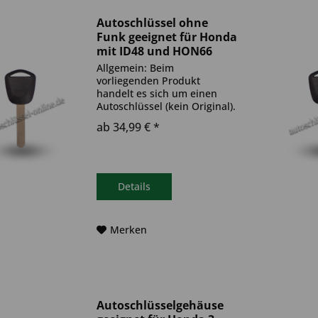
Autoschlüssel ohne
Funk geeignet für Honda
mit ID48 und HON66
(Aftermarket Produkt)
Allgemein: Beim
vorliegenden Produkt
handelt es sich um einen
Autoschlüssel (kein Original).
Es ist eine Wegfahrsperre
ab 34,99 € *
(Transponder) verbaut. Bitte
achte darauf, dass der
Autoschlüssel deinem altem
gleicht. Ablauf -
Autoschlüssel inkl....
Details
Merken
Autoschlüsselgehäuse