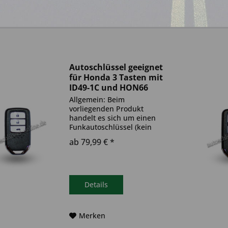
Autoschlüssel geeignet
für Honda 3 Tasten mit
ID49-1C und HON66
(Aftermarket Produkt)
Allgemein: Beim
vorliegenden Produkt
handelt es sich um einen
Funkautoschlüssel (kein
Original). Es ist eine
ab 79,99 € *
Wegfahrsperre
(Transponder), sowie eine
Funkeinheit im Autoschlüssel
verbaut. Bitte achte darauf,
dass der Autoschlüssel
Details
deinem...
Merken