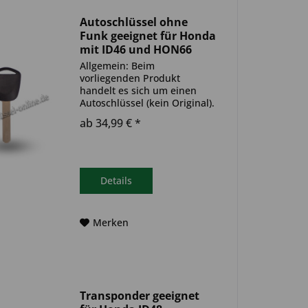
Autoschlüssel ohne
Funk geeignet für Honda
mit ID46 und HON66
(Atfermarket Produkt)
Allgemein: Beim
vorliegenden Produkt
handelt es sich um einen
Autoschlüssel (kein Original).
Es ist eine Wegfahrsperre
ab 34,99 € *
(Transponder) verbaut. Bitte
achte darauf, dass der
Autoschlüssel deinem altem
gleicht. Ablauf -
Autoschlüssel inkl....
Details
Merken
Transponder geeignet