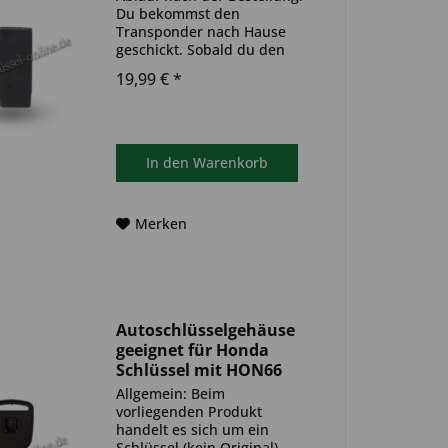
Du bekommst den
Transponder nach Hause
geschickt. Sobald du den
Transponder hast, muss
19,99 € *
dieser in deinen
Autoschlüssel eingebaut und
anschließend auf dein Auto
codiert werden. Du kannst
dazu einen Termin bei...
In den
Warenkorb
Merken
Autoschlüsselgehäuse
geeignet für Honda
Schlüssel mit HON66
(Aftermarket Produkt)
Allgemein: Beim
vorliegenden Produkt
handelt es sich um ein
Schlüssel (kein Original)