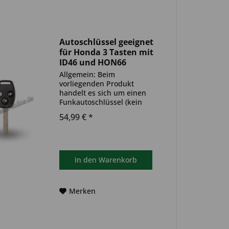
Autoschlüssel geeignet
für Honda 3 Tasten mit
ID46 und HON66
(Aftermarket Produkt)
Allgemein: Beim
vorliegenden Produkt
handelt es sich um einen
Funkautoschlüssel (kein
Original). Es ist eine
54,99 € *
Wegfahrsperre
(Transponder), sowie eine
Funkeinheit im Autoschlüssel
verbaut. Bitte achte darauf,
dass der Autoschlüssel
In den
Warenkorb
deinem...
Merken