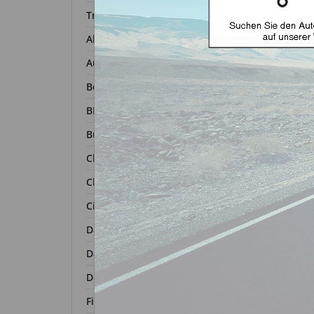
Transponder
Alfa Romeo
Autoschl
Audi
Bentley
BMW
Buick
Chevrolet
Chrysler
Autosc
Citroën
ge
Dacia
Daihatsu
Zurück 
Dodge
Fiat