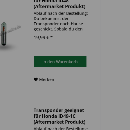
für Honda ID48
(Aftermarket Produkt)
Ablauf nach der Bestellung:
Du bekommst den
Transponder nach Hause
geschickt. Sobald du den
Transponder hast, muss
19,99 € *
dieser in deinen
Autoschlüssel eingebaut und
anschließend auf dein Auto
codiert werden. Du kannst
dazu einen Termin bei...
In den
Warenkorb
Merken
Transponder geeignet
für Honda ID49-1C
(Aftermarket Produkt)
Ablauf nach der Bestellung: