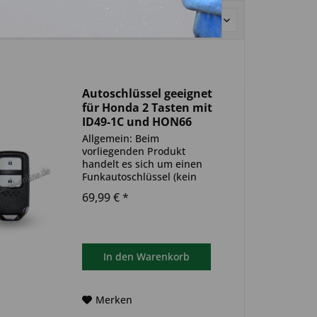
Sortierung:
Autoschlüssel geeignet
für Honda 2 Tasten mit
ID49-1C und HON66
(Aftermarket Produkt)
Allgemein: Beim
vorliegenden Produkt
handelt es sich um einen
Funkautoschlüssel (kein
Original). Es ist eine
69,99 € *
Wegfahrsperre
(Transponder), sowie eine
Funkeinheit im Autoschlüssel
verbaut. Bitte achte darauf,
dass der Autoschlüssel
In den
Warenkorb
deinem...
Merken