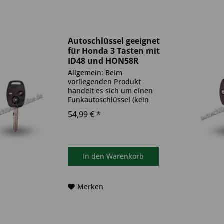
Autoschlüssel geeignet
für Honda 3 Tasten mit
ID48 und HON58R
(Aftermarket Produkt)
Allgemein: Beim
vorliegenden Produkt
handelt es sich um einen
Funkautoschlüssel (kein
Original). Es ist eine
54,99 € *
Wegfahrsperre
(Transponder), sowie eine
Funkeinheit im Autoschlüssel
verbaut. Bitte achte darauf,
dass der Autoschlüssel
In den
Warenkorb
deinem...
Merken