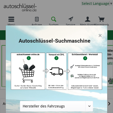
Select Language
▼
Menü
Anfrage
Suchen
Service
Mein Konto
Warenkorb
×
hohe Kundenzufriedenheit
Autoschlüssel-Suchmaschine
Schlüssel-Welt bei
Carkeys Augsburg &
Schuh-Schlüsseldie
Meister Grüner (in
ECU Service (in
BEKASCHO; Im-
München)
Friedberg)
Kaufland (in Worm
Händlerprofil
Händlerprofil
Händlerprofil
NSX
Autoschlüssel mit Funk