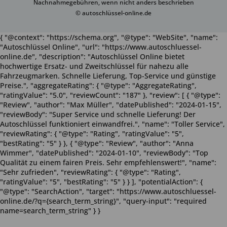
Nachnahmegebühren, wenn nicht anders beschrieben
© autoschlüssel-online.de
{ "@context": "https://schema.org", "@type": "WebSite", "name":
"Autoschlüssel Online", "url": "https://www.autoschluessel-
online.de", "description": "Autoschlüssel Online bietet
hochwertige Ersatz- und Zweitschlüssel für nahezu alle
Fahrzeugmarken. Schnelle Lieferung, Top-Service und günstige
Preise.", "aggregateRating": { "@type": "AggregateRating",
"ratingValue": "5.0", "reviewCount": "187" }, "review": [ { "@type":
"Review", "author": "Max Müller", "datePublished": "2024-01-15",
"reviewBody": "Super Service und schnelle Lieferung! Der
Autoschlüssel funktioniert einwandfrei.", "name": "Toller Service",
"reviewRating": { "@type": "Rating", "ratingValue": "5",
"bestRating": "5" } }, { "@type": "Review", "author": "Anna
Wimmer", "datePublished": "2024-01-10", "reviewBody": "Top
Qualität zu einem fairen Preis. Sehr empfehlenswert!", "name":
"Sehr zufrieden", "reviewRating": { "@type": "Rating",
"ratingValue": "5", "bestRating": "5" } } ], "potentialAction": {
"@type": "SearchAction", "target": "https://www.autoschluessel-
online.de/?q={search_term_string}", "query-input": "required
name=search_term_string" } }