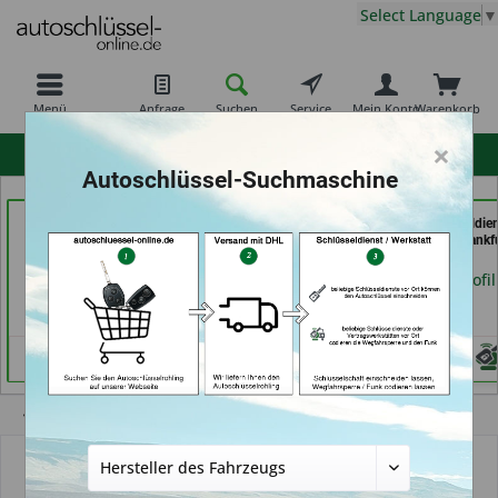
Select Language
▼
Menü
Anfrage
Suchen
Service
Mein Konto
Warenkorb
×
hohe Kundenzufriedenheit
Autoschlüssel-Suchmaschine
Schlüssel Jacobs (in
In Time Schuh -und
069er Schlüsseldie
Krefeld)
Schlüsseldienst (in
Frankfurt (in Frankf
Coburg)
am Main)
Händlerprofil
Händlerprofil
Händlerprofil
Übersicht
Autoschlüssel ohne Funk