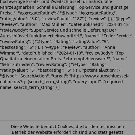
hochwertige Ersatz- und Zweitschlüssel für nahezu alle
Fahrzeugmarken. Schnelle Lieferung, Top-Service und günstige
Preise.", "aggregateRating": { "@type": "AggregateRating",
"ratingValue": "5.0", "reviewCount": "187" }, "review": [ { "@type":
"Review", "author": "Max Müller", "datePublished": "2024-01-15",
"reviewBody": "Super Service und schnelle Lieferung! Der
Autoschlüssel funktioniert einwandfrei.", "name": "Toller Service",
"reviewRating": { "@type": "Rating", "ratingValue": "5",
"bestRating": "5" } }, { "@type": "Review", "author": "Anna
Wimmer", "datePublished": "2024-01-10", "reviewBody": "Top
Qualität zu einem fairen Preis. Sehr empfehlenswert!", "name":
"Sehr zufrieden", "reviewRating": { "@type": "Rating",
"ratingValue": "5", "bestRating": "5" } } ], "potentialAction": {
"@type": "SearchAction", "target": "https://www.autoschluessel-
online.de/?q={search_term_string}", "query-input": "required
name=search_term_string" } }
Diese Website benutzt Cookies, die für den technischen
Betrieb der Website erforderlich sind und stets gesetzt