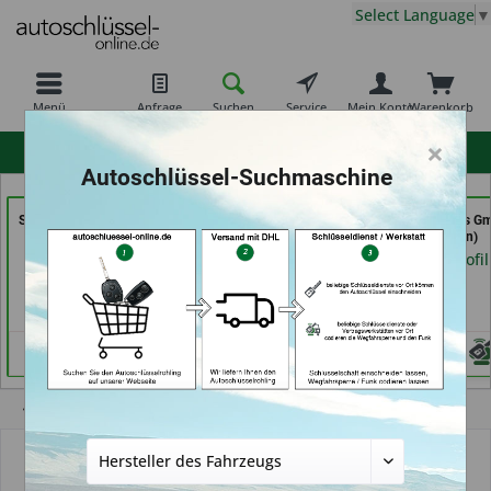
Select Language
▼
Menü
Anfrage
Suchen
Service
Mein Konto
Warenkorb
×
hohe Kundenzufriedenheit
Autoschlüssel-Suchmaschine
Schlüssel- u. DL Service
Aba Schlüssel &
GSB Produktions G
(in Dresden)
Sicherheitstechnik Güler
(in Pfäffikon)
GmbH (in Karlsruhe)
Händlerprofil
Händlerprofil
Händlerprofil
Übersicht
Autoschlüsselgehäuse und Zubehör