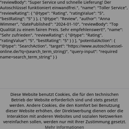
"reviewBody": "Super Service und schnelle Lieferung! Der
Autoschlüssel funktioniert einwandfrei.", "name": "Toller Service",
"reviewRating": { "@type": "Rating", "ratingValue": "5",
"bestRating": "5" } }, { "@type": "Review", "author": "Anna
Wimmer", "datePublished": "2024-01-10", "reviewBody": "Top
Qualität zu einem fairen Preis. Sehr empfehlenswert!", "name":
"Sehr zufrieden", "reviewRating": { "@type": "Rating",
"ratingValue": "5", "bestRating": "5" } } ], "potentialAction": {
"@type": "SearchAction", "target": "https://www.autoschluessel-
online.de/?q={search_term_string}", "query-input": "required
name=search_term_string" } }
Diese Website benutzt Cookies, die für den technischen
Betrieb der Website erforderlich sind und stets gesetzt
werden. Andere Cookies, die den Komfort bei Benutzung
dieser Website erhöhen, der Direktwerbung dienen oder die
Interaktion mit anderen Websites und sozialen Netzwerken
vereinfachen sollen, werden nur mit Ihrer Zustimmung gesetzt.
Mehr Informationen