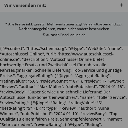
Wir versenden mit:
* Alle Preise inkl. gesetzl. Mehrwertsteuer zzgl.
Versandkosten
und ggf.
Nachnahmegebühren, wenn nicht anders beschrieben
© autoschlüssel-online.de
{ "@context": "https://schema.org", "@type": "WebSite", "name":
"Autoschlüssel Online", "url": "https://www.autoschluessel-
online.de", "description": "Autoschlüssel Online bietet
hochwertige Ersatz- und Zweitschlüssel für nahezu alle
Fahrzeugmarken. Schnelle Lieferung, Top-Service und günstige
Preise.", "aggregateRating": { "@type": "AggregateRating",
"ratingValue": "5.0", "reviewCount": "187" }, "review": [ { "@type":
"Review", "author": "Max Müller", "datePublished": "2024-01-15",
"reviewBody": "Super Service und schnelle Lieferung! Der
Autoschlüssel funktioniert einwandfrei.", "name": "Toller Service",
"reviewRating": { "@type": "Rating", "ratingValue": "5",
"bestRating": "5" } }, { "@type": "Review", "author": "Anna
Wimmer", "datePublished": "2024-01-10", "reviewBody": "Top
Qualität zu einem fairen Preis. Sehr empfehlenswert!", "name":
"Sehr zufrieden", "reviewRating": { "@type": "Rating",