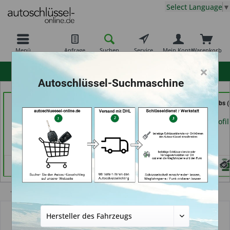
Select Language
▼
Menü
Anfrage
Suchen
Service
Mein Konto
Warenkorb
×
hohe Kundenzufriedenheit
Autoschlüssel-Suchmaschine
Bergischer
GSB Produktions GmbH
Schlüssel Jacobs (
Schlüsseldienst Brkic,
(in Pfäffikon)
Krefeld)
Brkic & Wiersbowsky
Händlerprofil
Händlerprofil
GbR (in Wuppertal)
Händlerprofil
Übersicht
Autoschlüssel mit Funk