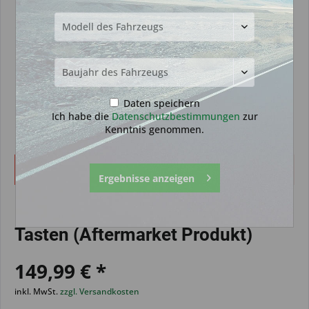
Daten speichern
Ich habe die
Datenschutzbestimmungen
zur
Kenntnis genommen.
Dieser Artikel steht derzeit nicht zur Verfügung!
Ergebnisse anzeigen
Funkeinheit geeignet für Honda 2
Tasten (Aftermarket Produkt)
149,99 € *
inkl. MwSt.
zzgl. Versandkosten