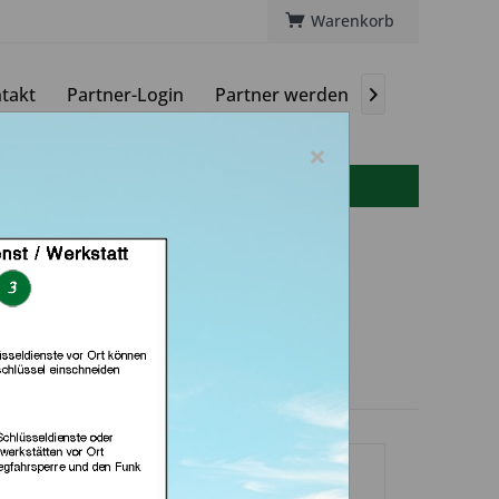
Warenkorb
takt
Partner-Login
Partner werden
Magazin

×
info(at)autoschluessel-online.de
lt bei Meister Grüner
n München)
dlerprofil