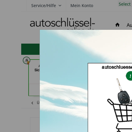
Select
Service/Hilfe
Mein Konto
Au
hohe Kundenzufriedenheit
AKYÜZ Schlüsseldienst &
Autohaus Patz Gm
Sicherheitstechnik (in Maintal)
See
Händlerprofil
Händler
Übersicht
Honda
CR-V
Autoschlüss