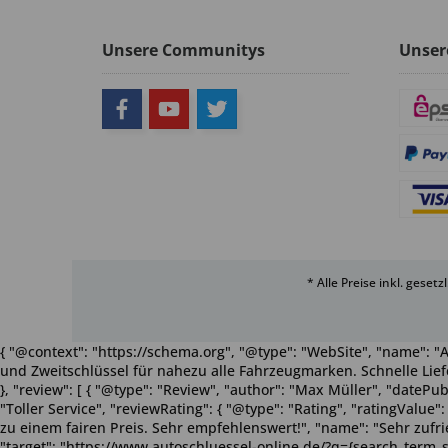
Unsere Communitys
Unser
* Alle Preise inkl. geset
{ "@context": "https://schema.org", "@type": "WebSite", "name": "A
und Zweitschlüssel für nahezu alle Fahrzeugmarken. Schnelle Liefe
}, "review": [ { "@type": "Review", "author": "Max Müller", "dateP
"Toller Service", "reviewRating": { "@type": "Rating", "ratingValue
zu einem fairen Preis. Sehr empfehlenswert!", "name": "Sehr zufriede
"target": "https://www.autoschluessel-online.de/?q={search_term_s