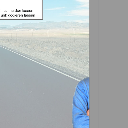
ignet für Honda 2 Tasten
66 (Aftermarket Produkt)
In den
Warenkorb
Artikel?
Bewerten
-0097