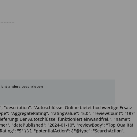
cht anders beschrieben
, "description": "Autoschlüssel Online bietet hochwertige Ersatz-
pe": "AggregateRating", "ratingValue": "5.0", "reviewCount": "187"
Lieferung! Der Autoschlüssel funktioniert einwandfrei.", "name":
Wimmer", "datePublished": "2024-01-10", "reviewBody": "Top Qualität
ting": "5" } } ], "potentialAction": { "@type": "SearchAction",