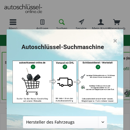
Menü
Anfrage
Suchen
Service
Mein Konto
Warenkorb
×
hohe Kundenzufriedenheit
Autoschlüssel-Suchmaschine
Aba Schlüssel &
Freiburger
RAPID Service (in
Sicherheitstechnik Güler
Schlüsseldienst GmbH
Fellbach)
GmbH (in Karlsruhe)
(in Freiburg)
Händlerprofil
Händlerprofil
Händlerprofil
Übersicht
Autoschlüsselgehäuse und Zubehör