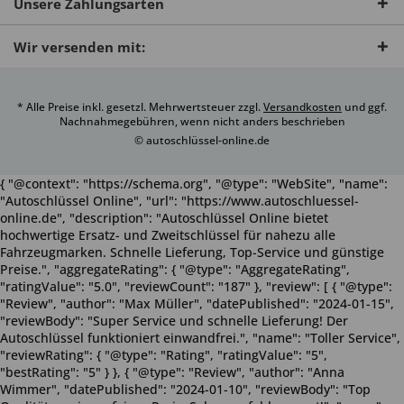
Unsere Zahlungsarten
Wir versenden mit:
* Alle Preise inkl. gesetzl. Mehrwertsteuer zzgl.
Versandkosten
und ggf.
Nachnahmegebühren, wenn nicht anders beschrieben
© autoschlüssel-online.de
{ "@context": "https://schema.org", "@type": "WebSite", "name":
"Autoschlüssel Online", "url": "https://www.autoschluessel-
online.de", "description": "Autoschlüssel Online bietet
hochwertige Ersatz- und Zweitschlüssel für nahezu alle
Fahrzeugmarken. Schnelle Lieferung, Top-Service und günstige
Preise.", "aggregateRating": { "@type": "AggregateRating",
"ratingValue": "5.0", "reviewCount": "187" }, "review": [ { "@type":
"Review", "author": "Max Müller", "datePublished": "2024-01-15",
"reviewBody": "Super Service und schnelle Lieferung! Der
Autoschlüssel funktioniert einwandfrei.", "name": "Toller Service",
"reviewRating": { "@type": "Rating", "ratingValue": "5",
"bestRating": "5" } }, { "@type": "Review", "author": "Anna
Wimmer", "datePublished": "2024-01-10", "reviewBody": "Top