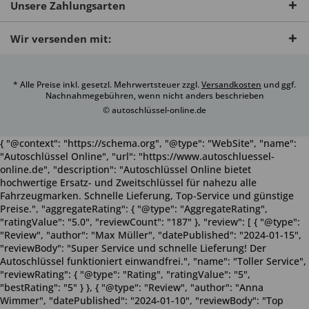
Unsere Zahlungsarten
Wir versenden mit:
* Alle Preise inkl. gesetzl. Mehrwertsteuer zzgl.
Versandkosten
und ggf.
Nachnahmegebühren, wenn nicht anders beschrieben
© autoschlüssel-online.de
{ "@context": "https://schema.org", "@type": "WebSite", "name":
"Autoschlüssel Online", "url": "https://www.autoschluessel-
online.de", "description": "Autoschlüssel Online bietet
hochwertige Ersatz- und Zweitschlüssel für nahezu alle
Fahrzeugmarken. Schnelle Lieferung, Top-Service und günstige
Preise.", "aggregateRating": { "@type": "AggregateRating",
"ratingValue": "5.0", "reviewCount": "187" }, "review": [ { "@type":
"Review", "author": "Max Müller", "datePublished": "2024-01-15",
"reviewBody": "Super Service und schnelle Lieferung! Der
Autoschlüssel funktioniert einwandfrei.", "name": "Toller Service",
"reviewRating": { "@type": "Rating", "ratingValue": "5",
"bestRating": "5" } }, { "@type": "Review", "author": "Anna
Wimmer", "datePublished": "2024-01-10", "reviewBody": "Top