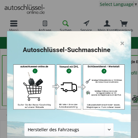
Select Language
▼
Menü
Anfrage
Suchen
Service
Mein Konto
Warenkorb
×
hohe Kundenzufriedenheit
Autoschlüssel-Suchmaschine
Calenberger
ABC Schlüsseldienst -
AutoAufsperrer (in 
Schlüssedienst (in
Frank Panten (in
Arolsen)
Hannover)
Stolberg)
Händlerprofil
Händlerprofil
Händlerprofil
Übersicht
Autoschlüssel mit Funk