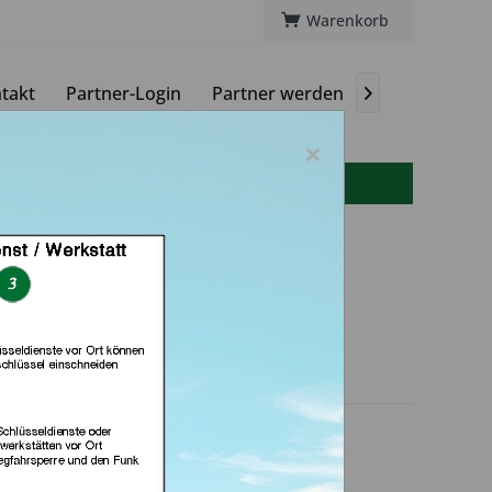
Warenkorb
takt
Partner-Login
Partner werden
Magazin

×
info(at)autoschluessel-online.de
 GmbH (in Nürnberg)
dlerprofil