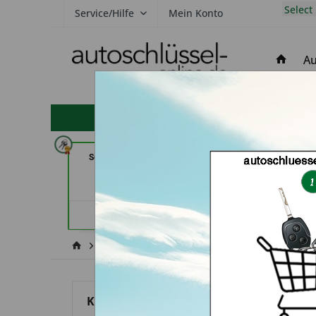
Select
Service/Hilfe
Mein Konto
Au
hohe Kundenzufriedenheit
Schlüssel- u. DL Service (in
Service Punkt 
Dresden)
Händler
Händlerprofil
Kia
Mohave
Kategorien