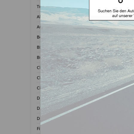
Transponder
Alfa Romeo
Autoschl
Audi
Bentley
BMW
Zurück 
Buick
Chevrolet
Chrysler
Citroën
Dacia
Daihatsu
Dodge
Fiat