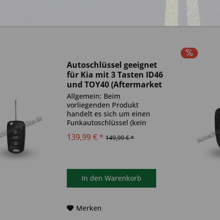
Autoschlüssel geeignet
für Kia mit 3 Tasten ID46
und TOY40 (Aftermarket
Produkt)
Allgemein: Beim
vorliegenden Produkt
handelt es sich um einen
Funkautoschlüssel (kein
Original). Es ist eine
139,99 € *
149,99 € *
Wegfahrsperre
(Transponder), sowie eine
Funkeinheit im Autoschlüssel
verbaut. Bitte achte darauf,
dass der Autoschlüssel
In den
Warenkorb
deinem...
Merken