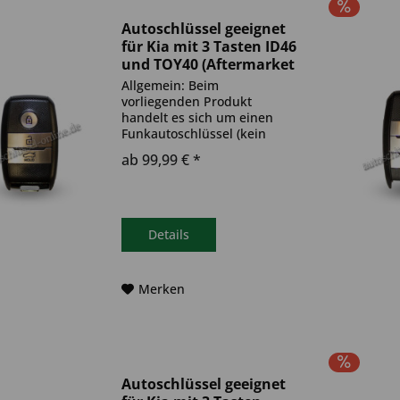
Autoschlüssel geeignet
für Kia mit 3 Tasten ID46
und TOY40 (Aftermarket
Produkt)
Allgemein: Beim
vorliegenden Produkt
handelt es sich um einen
Funkautoschlüssel (kein
Original). Es ist eine
ab 99,99 € *
Wegfahrsperre
(Transponder), sowie eine
Funkeinheit im Autoschlüssel
verbaut. Bitte achte darauf,
dass der Autoschlüssel
Details
deinem...
Merken
Autoschlüssel geeignet