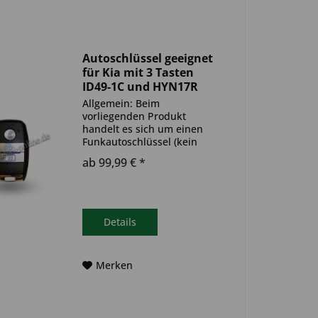
Autoschlüssel geeignet
für Kia mit 3 Tasten
ID49-1C und HYN17R
(Aftermarket Produkt)
Allgemein: Beim
vorliegenden Produkt
handelt es sich um einen
Funkautoschlüssel (kein
Original). Es ist eine
ab 99,99 € *
Wegfahrsperre
(Transponder), sowie eine
Funkeinheit im Autoschlüssel
verbaut. Bitte achte darauf,
dass der Autoschlüssel
Details
deinem...
Merken