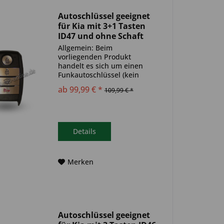
Autoschlüssel geeignet
für Kia mit 3+1 Tasten
ID47 und ohne Schaft
(Aftermarket Produkt)
Allgemein: Beim
vorliegenden Produkt
handelt es sich um einen
Funkautoschlüssel (kein
Original). Es ist eine
ab 99,99 € *
109,99 € *
Wegfahrsperre
(Transponder), sowie eine
Funkeinheit im Autoschlüssel
verbaut. Bitte achte darauf,
dass der Autoschlüssel
Details
deinem...
Merken
Autoschlüssel geeignet