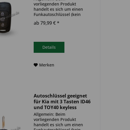
vorliegenden Produkt
handelt es sich um einen
Funkautoschlüssel (kein
Original). Es ist eine
ab 79,99 € *
Wegfahrsperre
(Transponder), sowie eine
Funkeinheit im Autoschlüssel
verbaut. Bitte achte darauf,
dass der Autoschlüssel
Details
deinem...
Merken
Autoschlüssel geeignet
für Kia mit 3 Tasten ID46
und TOY40 keyless
(Aftermarket Produkt)
Allgemein: Beim
vorliegenden Produkt
handelt es sich um einen
Funkautoschlüssel (kein