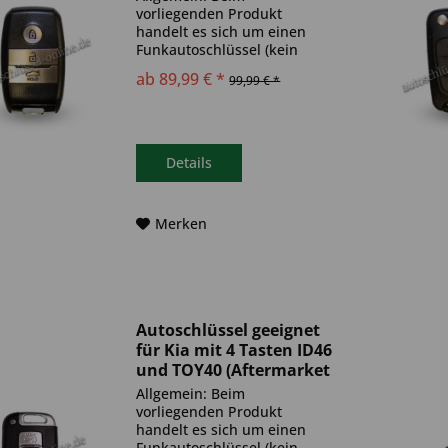
vorliegenden Produkt
handelt es sich um einen
Funkautoschlüssel (kein
Original). Es ist eine
ab 89,99 € *
99,99 € *
Wegfahrsperre
(Transponder), sowie eine
Funkeinheit im Autoschlüssel
verbaut. Bitte achte darauf,
dass der Autoschlüssel
Details
deinem...
Merken
Autoschlüssel geeignet
für Kia mit 4 Tasten ID46
und TOY40 (Aftermarket
Produkt)
Allgemein: Beim
vorliegenden Produkt
handelt es sich um einen
Funkautoschlüssel (kein