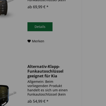
Original). Es ist eine
ab 69,99 € *
Wegfahrsperre
(Transponder), sowie eine
Funkeinheit im Autoschlüssel
verbaut. Bitte achte darauf,
dass der Autoschlüssel
Details
deinem...
Merken
Alternativ-Klapp-
Funkautoschlüssel
geeignet für Kia
Allgemein: Beim
vorliegenden Produkt
handelt es sich um einen
Funkautoschlüssel (kein
Original). Es ist eine
ab 54,99 € *
Wegfahrsperre