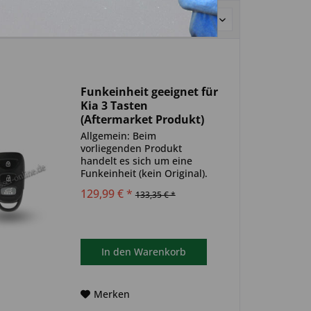
Sortierung:
Funkeinheit geeignet für
Kia 3 Tasten
(Aftermarket Produkt)
Allgemein: Beim
vorliegenden Produkt
handelt es sich um eine
Funkeinheit (kein Original).
Es ist keine Wegfahrsperre
129,99 € *
133,35 € *
(Transponder) in der
Funkeinheit verbaut.
Produktinformationen:
geeignet für: Kia Produkttyp:
einzelne Funkeinheit...
In den
Warenkorb
Merken