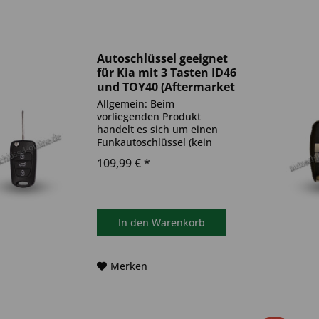
Autoschlüssel geeignet
für Kia mit 3 Tasten ID46
und TOY40 (Aftermarket
Produkt)
Allgemein: Beim
vorliegenden Produkt
handelt es sich um einen
Funkautoschlüssel (kein
Original). Es ist eine
109,99 € *
Wegfahrsperre
(Transponder), sowie eine
Funkeinheit im Autoschlüssel
verbaut. Bitte achte darauf,
dass der Autoschlüssel
In den
Warenkorb
deinem...
Merken