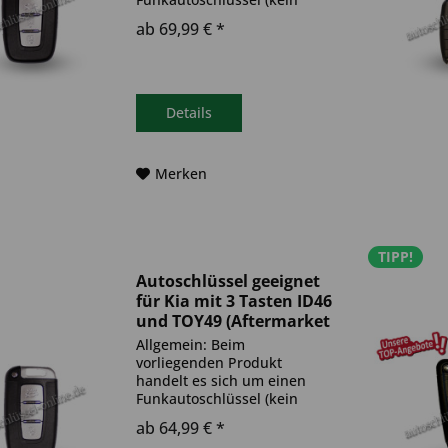
Original). Es ist eine
ab 69,99 € *
Wegfahrsperre
(Transponder), sowie eine
Funkeinheit im Autoschlüssel
verbaut. Bitte achte darauf,
dass der Autoschlüssel
Details
deinem...
Merken
TIPP!
Autoschlüssel geeignet
für Kia mit 3 Tasten ID46
und TOY49 (Aftermarket
Produkt)
Allgemein: Beim
vorliegenden Produkt
handelt es sich um einen
Funkautoschlüssel (kein
Original). Es ist eine
ab 64,99 € *
Wegfahrsperre