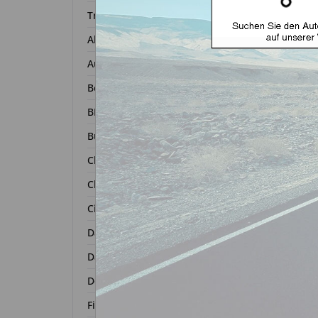
Transponder
Alfa Romeo
Autoschl
Audi
Bentley
BMW
Buick
Chevrolet
Chrysler
Tra
Citroën
Dacia
Daihatsu
Zurück 
Dodge
Fiat