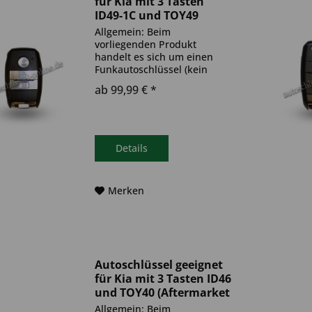
für Kia mit 3 Tasten
ID49-1C und TOY49
(Aftermarket Produkt)
Allgemein: Beim
vorliegenden Produkt
handelt es sich um einen
Funkautoschlüssel (kein
Original). Es ist eine
ab 99,99 € *
Wegfahrsperre
(Transponder), sowie eine
Funkeinheit im Autoschlüssel
verbaut. Bitte achte darauf,
dass der Autoschlüssel
Details
deinem...
Merken
Autoschlüssel geeignet
für Kia mit 3 Tasten ID46
und TOY40 (Aftermarket
Produkt)
Allgemein: Beim