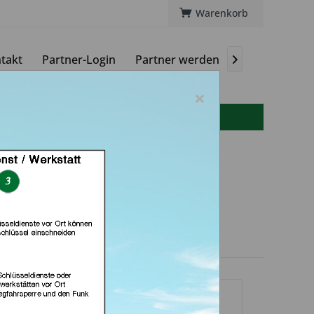
Warenkorb
takt
Partner-Login
Partner werden
Magazin

×
info(at)autoschluessel-online.de
rer (in Bad Arolsen)
dlerprofil