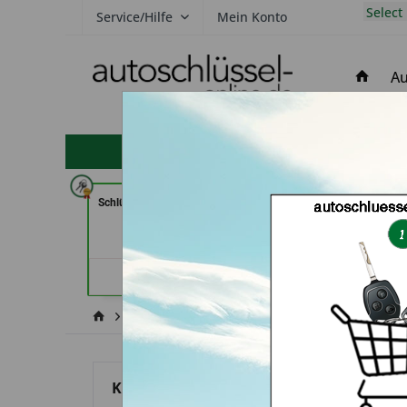
Select
Service/Hilfe
Mein Konto
Au
hohe Kundenzufriedenheit
Schlüssel-Welt bei Meister Grüner
KEYHERO Autosc
(in München)
Berli
Händlerprofil
Händler
Keine Services
Kia
Sorento
Kategorien