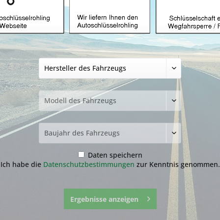
üssel mit Funk
Alternativ-
Autoschl
Funkautoschlüssel
nsponder
Autoschlüssel nicht
gefunden?
Daten speichern
Ich habe die
Datenschutzbestimmungen
zur Kenntnis genommen.
zur Übersicht
Ergebnisse anzeigen