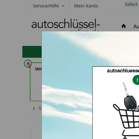
Select
Service/Hilfe
Mein Konto
Au
hohe Kundenzufriedenheit
TAYFUN 2.0 GmbH (in Nürnberg)
Demuro Schuh & S
(in Greven
Händlerprofil
Händler
Übersicht
Kia
Sportage
Autoschlüs