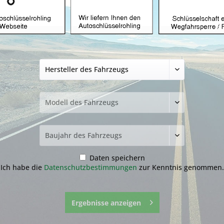
Autoschlüsselgehä
3 Tasten und TOY4
24,99 € *
inkl. MwSt.
zzgl. Versandkosten
Lieferzeit ca. 1-3 Werktage
Fragen zum 
Merken
Daten speichern
Artikel-Nr.:
11.1
Ich habe die
Datenschutzbestimmungen
zur Kenntnis genommen.
Ergebnisse anzeigen