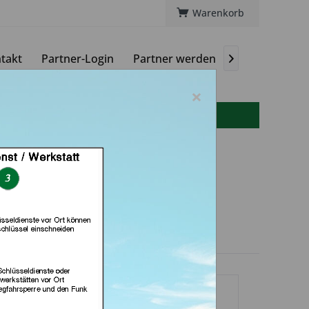
Warenkorb
takt
Partner-Login
Partner werden
Magazin

×
info(at)autoschluessel-online.de
Autoschlüssel (in
Berlin)
dlerprofil
rvices hinterlegt