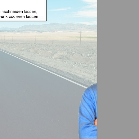
use geeignet für Kia mit
9 (Aftermarket Produkt)
In den
Warenkorb
Artikel?
Bewerten
-0681