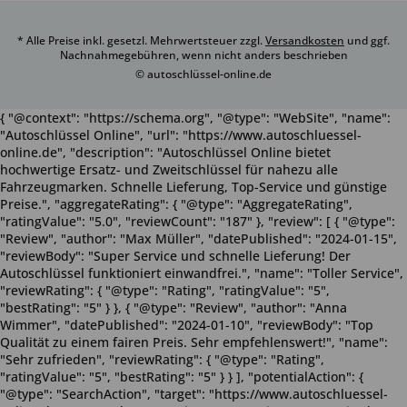
* Alle Preise inkl. gesetzl. Mehrwertsteuer zzgl.
Versandkosten
und ggf.
Nachnahmegebühren, wenn nicht anders beschrieben
© autoschlüssel-online.de
{ "@context": "https://schema.org", "@type": "WebSite", "name":
"Autoschlüssel Online", "url": "https://www.autoschluessel-
online.de", "description": "Autoschlüssel Online bietet
hochwertige Ersatz- und Zweitschlüssel für nahezu alle
Fahrzeugmarken. Schnelle Lieferung, Top-Service und günstige
Preise.", "aggregateRating": { "@type": "AggregateRating",
"ratingValue": "5.0", "reviewCount": "187" }, "review": [ { "@type":
"Review", "author": "Max Müller", "datePublished": "2024-01-15",
"reviewBody": "Super Service und schnelle Lieferung! Der
Autoschlüssel funktioniert einwandfrei.", "name": "Toller Service",
"reviewRating": { "@type": "Rating", "ratingValue": "5",
"bestRating": "5" } }, { "@type": "Review", "author": "Anna
Wimmer", "datePublished": "2024-01-10", "reviewBody": "Top
Qualität zu einem fairen Preis. Sehr empfehlenswert!", "name":
"Sehr zufrieden", "reviewRating": { "@type": "Rating",
"ratingValue": "5", "bestRating": "5" } } ], "potentialAction": {
"@type": "SearchAction", "target": "https://www.autoschluessel-