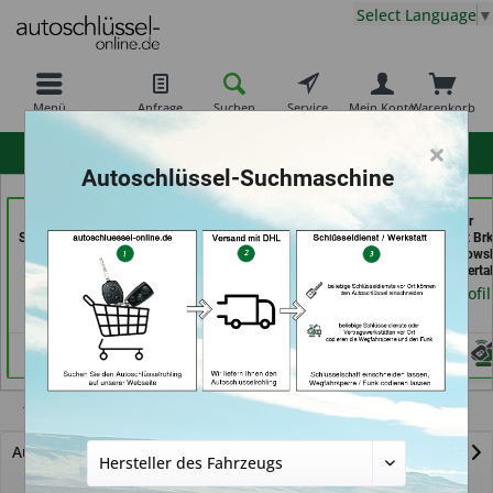
Select Language
▼
Menü
Anfrage
Suchen
Service
Mein Konto
Warenkorb
×
hohe Kundenzufriedenheit
Autoschlüssel-Suchmaschine
Aba Schlüssel &
Schlüssel- u. DL Service
Bergischer
Sicherheitstechnik Güler
(in Dresden)
Schlüsseldienst Brk
GmbH (in Karlsruhe)
Brkic & Wiersbows
Händlerprofil
GbR (in Wuppertal
Händlerprofil
Händlerprofil
Telluride
Autoschlüssel mit Funk