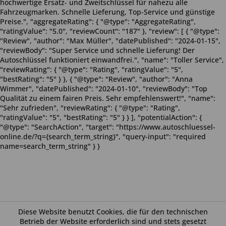
hochwertige Ersatz- und Zweitschlüssel für nahezu alle
Fahrzeugmarken. Schnelle Lieferung, Top-Service und günstige
Preise.", "aggregateRating": { "@type": "AggregateRating",
"ratingValue": "5.0", "reviewCount": "187" }, "review": [ { "@type":
"Review", "author": "Max Müller", "datePublished": "2024-01-15",
"reviewBody": "Super Service und schnelle Lieferung! Der
Autoschlüssel funktioniert einwandfrei.", "name": "Toller Service",
"reviewRating": { "@type": "Rating", "ratingValue": "5",
"bestRating": "5" } }, { "@type": "Review", "author": "Anna
Wimmer", "datePublished": "2024-01-10", "reviewBody": "Top
Qualität zu einem fairen Preis. Sehr empfehlenswert!", "name":
"Sehr zufrieden", "reviewRating": { "@type": "Rating",
"ratingValue": "5", "bestRating": "5" } } ], "potentialAction": {
"@type": "SearchAction", "target": "https://www.autoschluessel-
online.de/?q={search_term_string}", "query-input": "required
name=search_term_string" } }
Diese Website benutzt Cookies, die für den technischen
Betrieb der Website erforderlich sind und stets gesetzt