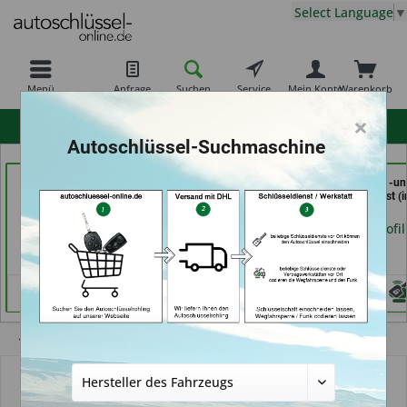
Select Language
▼
Menü
Anfrage
Suchen
Service
Mein Konto
Warenkorb
×
hohe Kundenzufriedenheit
Autoschlüssel-Suchmaschine
der Schlüssel Service
Schlüssel- u. DL Service
In Time Schuh -u
Moos (in Märstetten)
(in Dresden)
Schlüsseldienst (i
Coburg)
Händlerprofil
Händlerprofil
Händlerprofil
Übersicht
Autoschlüssel mit Funk