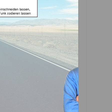
ignet für Kia mit 3 Tasten
7R (Aftermarket
in einer Partner-Filiale deiner Nähe
 in der Beschreibung. Scrolle einfach
In den
Warenkorb