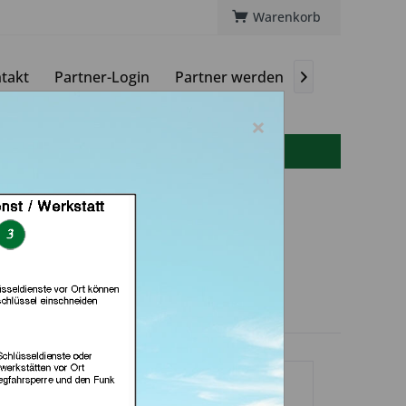
Warenkorb
takt
Partner-Login
Partner werden
Magazin

×
info(at)autoschluessel-online.de
Punkt (in Bremen)
dlerprofil