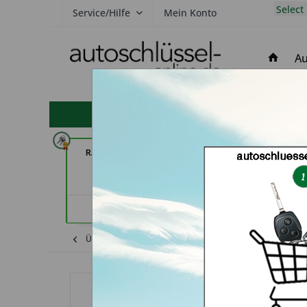
Select
Service/Hilfe
Mein Konto
Au
hohe Kundenzufriedenheit
RAPID Service (in Fellbach)
Secura Tec GmbH
Floß
Händlerprofil
Händler
Übersicht
Kia
Sorento
Autoschlüss