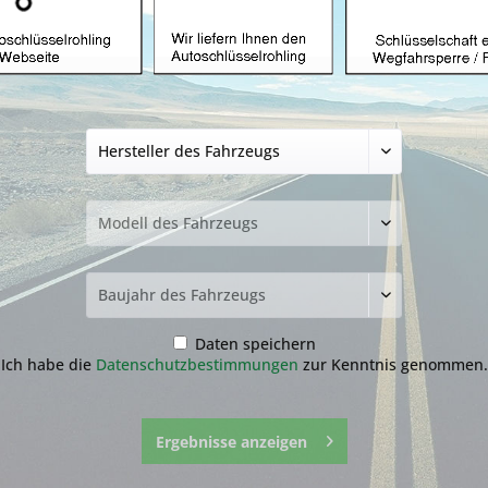
Autoschlüssel gee
ID49-1C und HYN1
Produkt)
99,99 € *
inkl. MwSt.
zzgl. Versandkosten
Lieferzeit ca. 1-3 Werktage
NEU: Kompletten Autoschlüssel 
nachmachen lassen:
Der genaue Ablauf befindet sich
runter.
Daten speichern
Ich habe die
Datenschutzbestimmungen
zur Kenntnis genommen.
Ergebnisse anzeigen