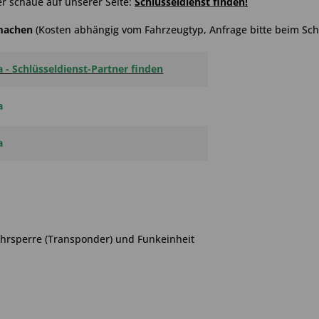
r schaue auf unserer Seite:
Schlüsseldienst finden
!
hmachen
(Kosten abhängig vom Fahrzeugtyp, Anfrage bitte beim Schl
a -
Schlüsseldienst-Partner finden
a
a
ahrsperre (Transponder) und Funkeinheit