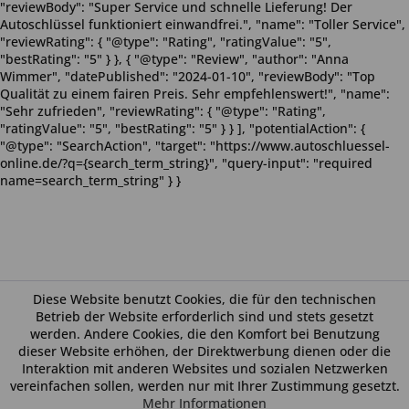
"reviewBody": "Super Service und schnelle Lieferung! Der
Autoschlüssel funktioniert einwandfrei.", "name": "Toller Service",
"reviewRating": { "@type": "Rating", "ratingValue": "5",
"bestRating": "5" } }, { "@type": "Review", "author": "Anna
Wimmer", "datePublished": "2024-01-10", "reviewBody": "Top
Qualität zu einem fairen Preis. Sehr empfehlenswert!", "name":
"Sehr zufrieden", "reviewRating": { "@type": "Rating",
"ratingValue": "5", "bestRating": "5" } } ], "potentialAction": {
"@type": "SearchAction", "target": "https://www.autoschluessel-
online.de/?q={search_term_string}", "query-input": "required
name=search_term_string" } }
Diese Website benutzt Cookies, die für den technischen
Betrieb der Website erforderlich sind und stets gesetzt
werden. Andere Cookies, die den Komfort bei Benutzung
dieser Website erhöhen, der Direktwerbung dienen oder die
Interaktion mit anderen Websites und sozialen Netzwerken
vereinfachen sollen, werden nur mit Ihrer Zustimmung gesetzt.
Mehr Informationen