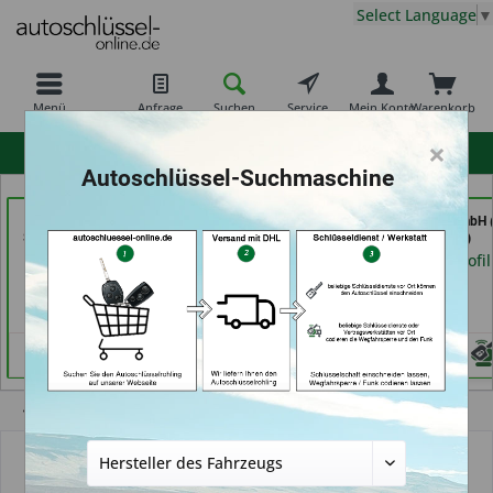
Select Language
▼
Menü
Anfrage
Suchen
Service
Mein Konto
Warenkorb
×
hohe Kundenzufriedenheit
Autoschlüssel-Suchmaschine
Freiburger
der Schlüssel Service
TAYFUN 2.0 GmbH (
Schlüsseldienst GmbH
Moos (in Märstetten)
Nürnberg)
(in Freiburg)
Händlerprofil
Händlerprofil
Händlerprofil
Übersicht
Autoschlüssel mit Funk