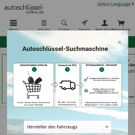
Select Language
▼
Menü
Anfrage
Suchen
Service
Mein Konto
Warenkorb
×
hohe Kundenzufriedenheit
Autoschlüssel-Suchmaschine
Autohaus Patz GmbH
Shoes & Keys by Eski (in
KEYHERO
(in Rot am See)
Erlangen)
Autoschlüssel (in Ber
Händlerprofil
Händlerprofil
Händlerprofil
Keine Services hinter
Übersicht
Autoschlüssel mit Funk