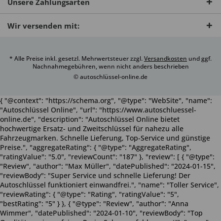
Unsere Zahlungsarten
Wir versenden mit:
* Alle Preise inkl. gesetzl. Mehrwertsteuer zzgl.
Versandkosten
und ggf.
Nachnahmegebühren, wenn nicht anders beschrieben
© autoschlüssel-online.de
{ "@context": "https://schema.org", "@type": "WebSite", "name":
"Autoschlüssel Online", "url": "https://www.autoschluessel-
online.de", "description": "Autoschlüssel Online bietet
hochwertige Ersatz- und Zweitschlüssel für nahezu alle
Fahrzeugmarken. Schnelle Lieferung, Top-Service und günstige
Preise.", "aggregateRating": { "@type": "AggregateRating",
"ratingValue": "5.0", "reviewCount": "187" }, "review": [ { "@type":
"Review", "author": "Max Müller", "datePublished": "2024-01-15",
"reviewBody": "Super Service und schnelle Lieferung! Der
Autoschlüssel funktioniert einwandfrei.", "name": "Toller Service",
"reviewRating": { "@type": "Rating", "ratingValue": "5",
"bestRating": "5" } }, { "@type": "Review", "author": "Anna
Wimmer", "datePublished": "2024-01-10", "reviewBody": "Top