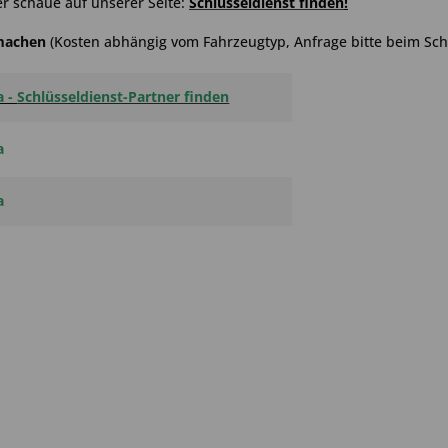
r schaue auf unserer Seite:
Schlüsseldienst finden
!
hmachen
(Kosten abhängig vom Fahrzeugtyp, Anfrage bitte beim Schl
a -
Schlüsseldienst-Partner finden
a
a