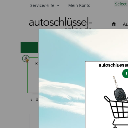
Select
Service/Hilfe
Mein Konto
Au
hohe Kundenzufriedenheit
KEYHERO Autoschlüssel (in
In Time Sc
Berlin)
Schlüsseldienst
Händlerprofil
Händler
Keine Services hinterlegt
Übersicht
Landrover
Freelander
Au