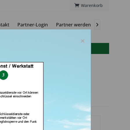
Warenkorb
takt
Partner-Login
Partner werden
Magazin

×
info(at)autoschluessel-online.de
atz GmbH (in Rot am
See)
dlerprofil