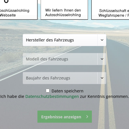
Autoschlüssel ohn
Rover mit ID46 un
Produkt)
34,99 € *
inkl. MwSt.
zzgl. Versandkosten
Lieferzeit ca. 1-3 Werktage
NEU: Kompletten Autoschlüssel 
nachmachen lassen:
Der genaue Ablauf befindet sich
runter.
Daten speichern
Ich habe die
Datenschutzbestimmungen
zur Kenntnis genommen.
Ergebnisse anzeigen