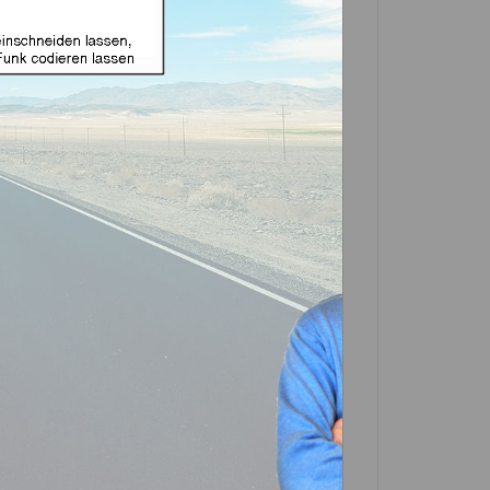
e Funk geeignet für Land
d NE75 (Aftermarket
in einer Partner-Filiale deiner Nähe
 in der Beschreibung. Scrolle einfach
In den
Warenkorb