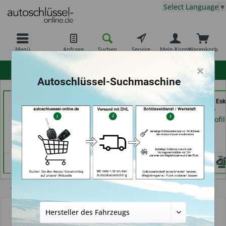
Select Language
▼
Menü
Anfrage
Suchen
Service
Mein Konto
Warenkorb
×
hohe Kundenzufriedenheit
Autoschlüssel-Suchmaschine
Schlüssel-Welt bei
Schlüsseldienst
Shoes & Keys by Eski
Meister Grüner (in
Possienke (in Bremen)
Erlangen)
München)
Händlerprofil
Händlerprofil
Händlerprofil
Übersicht
Autoschlüsselgehäuse und Zubehör