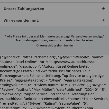
Unsere Zahlungsarten
Wir versenden mit:
* Alle Preise inkl. gesetzl. Mehrwertsteuer zzgl.
Versandkosten
und ggf.
Nachnahmegebühren, wenn nicht anders beschrieben
© autoschlüssel-online.de
{ "@context": "https://schema.org", "@type": "WebSite", "name":
"Autoschlüssel Online", "url": "https://www.autoschluessel-
online.de", "description": "Autoschlüssel Online bietet
hochwertige Ersatz- und Zweitschlüssel für nahezu alle
Fahrzeugmarken. Schnelle Lieferung, Top-Service und günstige
Preise.", "aggregateRating": { "@type": "AggregateRating",
"ratingValue": "5.0", "reviewCount": "187" }, "review": [ { "@type":
"Review", "author": "Max Müller", "datePublished": "2024-01-15",
"reviewBody": "Super Service und schnelle Lieferung! Der
Autoschlüssel funktioniert einwandfrei.", "name": "Toller Service",
"reviewRating": { "@type": "Rating", "ratingValue": "5",
"bestRating": "5" } }, { "@type": "Review", "author": "Anna