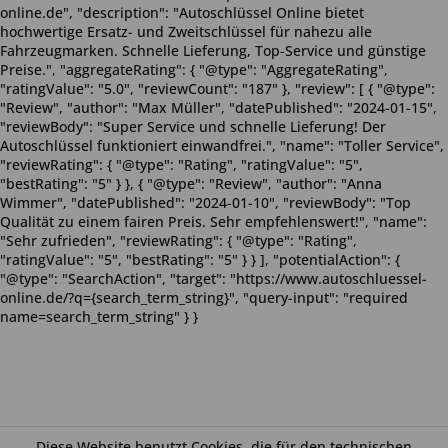
online.de", "description": "Autoschlüssel Online bietet
hochwertige Ersatz- und Zweitschlüssel für nahezu alle
Fahrzeugmarken. Schnelle Lieferung, Top-Service und günstige
Preise.", "aggregateRating": { "@type": "AggregateRating",
"ratingValue": "5.0", "reviewCount": "187" }, "review": [ { "@type":
"Review", "author": "Max Müller", "datePublished": "2024-01-15",
"reviewBody": "Super Service und schnelle Lieferung! Der
Autoschlüssel funktioniert einwandfrei.", "name": "Toller Service",
"reviewRating": { "@type": "Rating", "ratingValue": "5",
"bestRating": "5" } }, { "@type": "Review", "author": "Anna
Wimmer", "datePublished": "2024-01-10", "reviewBody": "Top
Qualität zu einem fairen Preis. Sehr empfehlenswert!", "name":
"Sehr zufrieden", "reviewRating": { "@type": "Rating",
"ratingValue": "5", "bestRating": "5" } } ], "potentialAction": {
"@type": "SearchAction", "target": "https://www.autoschluessel-
online.de/?q={search_term_string}", "query-input": "required
name=search_term_string" } }
Diese Website benutzt Cookies, die für den technischen