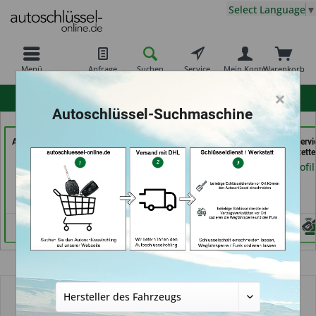
Select Language
▼
Menü
Anfrage
Suchen
Service
Mein Konto
Warenkorb
×
hohe Kundenzufriedenheit
Autoschlüssel-Suchmaschine
Autoschlüssel Hamburg
Demuro Schuh &
der Schlüssel Servi
(in Hamburg)
Schlüsseldienst (in
Moos (in Märstette
Grevenbroich)
Händlerprofil
Händlerprofil
Händlerprofil
Übersicht
Autoschlüssel mit Funk