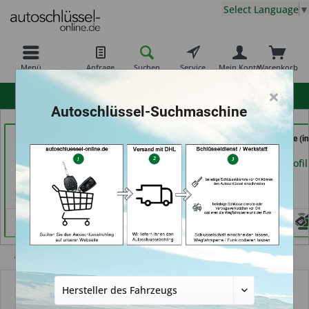
Select Language
▼
Menü
Anfrage
Suchen
Service
Mein Konto
Warenkorb
×
hohe Kundenzufriedenheit
Autoschlüssel-Suchmaschine
Tayfun 2.0 GmbH (in
AutoAufsperrer (in Bad
RAPID Service (in
Fürth)
Arolsen)
Fellbach)
Händlerprofil
Händlerprofil
Händlerprofil
Übersicht
Autoschlüssel mit Funk