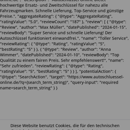
hochwertige Ersatz- und Zweitschlüssel für nahezu alle
Fahrzeugmarken. Schnelle Lieferung, Top-Service und günstige
Preise.", "aggregateRating": { "@type": "AggregateRating",
"ratingValue": "5.0", "reviewCount": "187" }, "review": [ { "@type":
"Review", "author": "Max Müller", "datePublished": "2024-01-15",
"reviewBody": "Super Service und schnelle Lieferung! Der
Autoschlüssel funktioniert einwandfrei.", "name": "Toller Service",
"reviewRating": { "@type": "Rating", "ratingValue": "5",
"bestRating": "5" } }, { "@type": "Review", "author": "Anna
Wimmer", "datePublished": "2024-01-10", "reviewBody": "Top
Qualität zu einem fairen Preis. Sehr empfehlenswert!", "name":
"Sehr zufrieden", "reviewRating": { "@type": "Rating",
"ratingValue": "5", "bestRating": "5" } } ], "potentialAction": {
"@type": "SearchAction", "target": "https://www.autoschluessel-
online.de/?q={search_term_string}", "query-input": "required
name=search_term_string" } }
Diese Website benutzt Cookies, die für den technischen