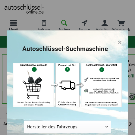
Menü
Anfrage
Suchen
Service
Mein Konto
Warenkorb
×
hohe Kundenzufriedenheit
Autoschlüssel-Suchmaschine
Autohaus Patz GmbH
Carkeys Augsburg &
Freiburger
(in Rot am See)
ECU Service
Schlüsseldienst G
Mobilservice (in
(in Freiburg)
Händlerprofil
Augsburg)
Händlerprofil
Händlerprofil
Sebring
Autoschlüssel mit Funk