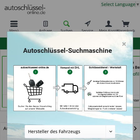
Select Language
▼
Menü
Anfrage
Suchen
Service
Mein Konto
Warenkorb
×
hohe Kundenzufriedenheit
Autoschlüssel-Suchmaschine
TAYFUN 2.0 GmbH (in
Carkeys Augsburg &
KEYHERO
Nürnberg)
ECU Service
Autoschlüssel (in Ber
Mobilservice (in
Händlerprofil
Händlerprofil
Augsburg)
Händlerprofil
Keine Services hinter
Stratus 2 DR.
Autoschlüssel mit Funk