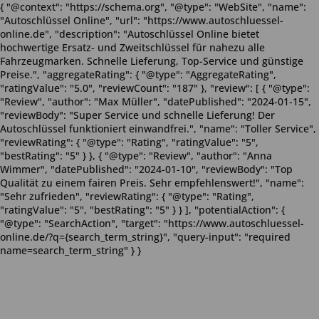
{ "@context": "https://schema.org", "@type": "WebSite", "name":
"Autoschlüssel Online", "url": "https://www.autoschluessel-
online.de", "description": "Autoschlüssel Online bietet
hochwertige Ersatz- und Zweitschlüssel für nahezu alle
Fahrzeugmarken. Schnelle Lieferung, Top-Service und günstige
Preise.", "aggregateRating": { "@type": "AggregateRating",
"ratingValue": "5.0", "reviewCount": "187" }, "review": [ { "@type":
"Review", "author": "Max Müller", "datePublished": "2024-01-15",
"reviewBody": "Super Service und schnelle Lieferung! Der
Autoschlüssel funktioniert einwandfrei.", "name": "Toller Service",
"reviewRating": { "@type": "Rating", "ratingValue": "5",
"bestRating": "5" } }, { "@type": "Review", "author": "Anna
Wimmer", "datePublished": "2024-01-10", "reviewBody": "Top
Qualität zu einem fairen Preis. Sehr empfehlenswert!", "name":
"Sehr zufrieden", "reviewRating": { "@type": "Rating",
"ratingValue": "5", "bestRating": "5" } } ], "potentialAction": {
"@type": "SearchAction", "target": "https://www.autoschluessel-
online.de/?q={search_term_string}", "query-input": "required
name=search_term_string" } }