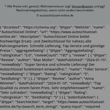
* Alle Preise inkl. gesetzl. Mehrwertsteuer zzgl.
Versandkosten
und ggf.
Nachnahmegebühren, wenn nicht anders beschrieben
© autoschlüssel-online.de
{ "@context": "https://schema.org", "@type": "WebSite", "name":
"Autoschlüssel Online", "url": "https://www.autoschluessel-
online.de", "description": "Autoschlüssel Online bietet
hochwertige Ersatz- und Zweitschlüssel für nahezu alle
Fahrzeugmarken. Schnelle Lieferung, Top-Service und günstige
Preise.", "aggregateRating": { "@type": "AggregateRating",
"ratingValue": "5.0", "reviewCount": "187" }, "review": [ { "@type":
"Review", "author": "Max Müller", "datePublished": "2024-01-15",
"reviewBody": "Super Service und schnelle Lieferung! Der
Autoschlüssel funktioniert einwandfrei.", "name": "Toller Service",
"reviewRating": { "@type": "Rating", "ratingValue": "5",
"bestRating": "5" } }, { "@type": "Review", "author": "Anna
Wimmer", "datePublished": "2024-01-10", "reviewBody": "Top
Qualität zu einem fairen Preis. Sehr empfehlenswert!", "name":
"Sehr zufrieden", "reviewRating": { "@type": "Rating",
"ratingValue": "5", "bestRating": "5" } } ], "potentialAction": {
"@type": "SearchAction", "target": "https://www.autoschluessel-
online.de/?q={search_term_string}", "query-input": "required