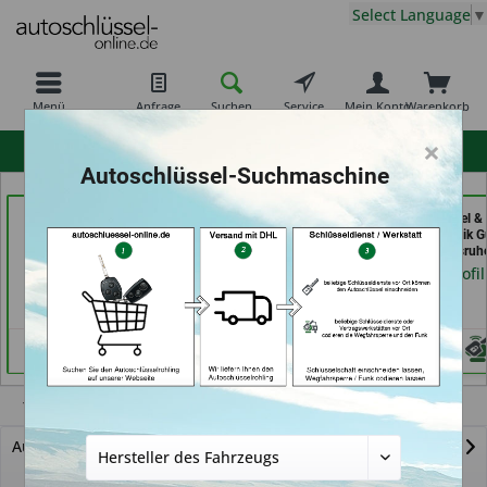
Select Language
▼
Menü
Anfrage
Suchen
Service
Mein Konto
Warenkorb
×
hohe Kundenzufriedenheit
Autoschlüssel-Suchmaschine
Schlüsseldienst
Demuro Schuh &
Aba Schlüssel &
Zimmermann (in
Schlüsseldienst (in
Sicherheitstechnik G
Würzburg)
Grevenbroich)
GmbH (in Karlsruh
Händlerprofil
Händlerprofil
Händlerprofil
Ypsilon
Autoschlüssel mit Funk