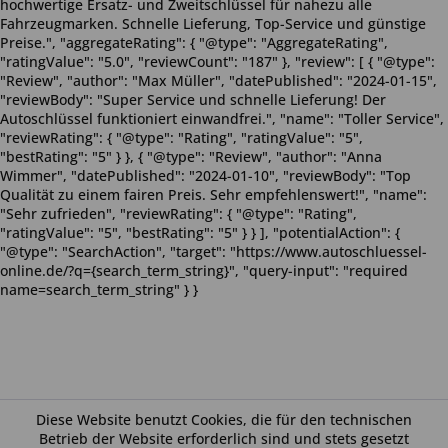
hochwertige Ersatz- und Zweitschlüssel für nahezu alle
Fahrzeugmarken. Schnelle Lieferung, Top-Service und günstige
Preise.", "aggregateRating": { "@type": "AggregateRating",
"ratingValue": "5.0", "reviewCount": "187" }, "review": [ { "@type":
"Review", "author": "Max Müller", "datePublished": "2024-01-15",
"reviewBody": "Super Service und schnelle Lieferung! Der
Autoschlüssel funktioniert einwandfrei.", "name": "Toller Service",
"reviewRating": { "@type": "Rating", "ratingValue": "5",
"bestRating": "5" } }, { "@type": "Review", "author": "Anna
Wimmer", "datePublished": "2024-01-10", "reviewBody": "Top
Qualität zu einem fairen Preis. Sehr empfehlenswert!", "name":
"Sehr zufrieden", "reviewRating": { "@type": "Rating",
"ratingValue": "5", "bestRating": "5" } } ], "potentialAction": {
"@type": "SearchAction", "target": "https://www.autoschluessel-
online.de/?q={search_term_string}", "query-input": "required
name=search_term_string" } }
Diese Website benutzt Cookies, die für den technischen
Betrieb der Website erforderlich sind und stets gesetzt