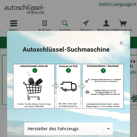
Select Language
▼
Menü
Anfrage
Suchen
Service
Mein Konto
Warenkorb
×
hohe Kundenzufriedenheit
Autoschlüssel-Suchmaschine
RAPID Service (in
Carkeys Augsburg &
Secura Tec GmbH & 
Fellbach)
ECU Service (in
KG (in Floß)
Friedberg)
Händlerprofil
Händlerprofil
Händlerprofil
Übersicht
Autoschlüssel mit Funk