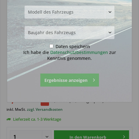
Daten speichern
Ich habe die
Datenschutzbestimmungen
zur
Kenntnis genommen.
Schlüsselschaft geeignet für VW
Ergebnisse anzeigen
HU116 (Aftermarket Produkt)
8,99 € *
9,99 € *
(
10,01
% gespart)
inkl. MwSt.
zzgl. Versandkosten
Lieferzeit ca. 1-3 Werktage
In den
Warenkorb