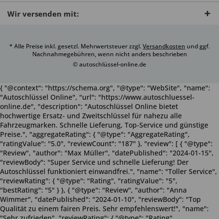
Wir versenden mit:
* Alle Preise inkl. gesetzl. Mehrwertsteuer zzgl.
Versandkosten
und ggf.
Nachnahmegebühren, wenn nicht anders beschrieben
© autoschlüssel-online.de
{ "@context": "https://schema.org", "@type": "WebSite", "name":
"Autoschlüssel Online", "url": "https://www.autoschluessel-
online.de", "description": "Autoschlüssel Online bietet
hochwertige Ersatz- und Zweitschlüssel für nahezu alle
Fahrzeugmarken. Schnelle Lieferung, Top-Service und günstige
Preise.", "aggregateRating": { "@type": "AggregateRating",
"ratingValue": "5.0", "reviewCount": "187" }, "review": [ { "@type":
"Review", "author": "Max Müller", "datePublished": "2024-01-15",
"reviewBody": "Super Service und schnelle Lieferung! Der
Autoschlüssel funktioniert einwandfrei.", "name": "Toller Service",
"reviewRating": { "@type": "Rating", "ratingValue": "5",
"bestRating": "5" } }, { "@type": "Review", "author": "Anna
Wimmer", "datePublished": "2024-01-10", "reviewBody": "Top
Qualität zu einem fairen Preis. Sehr empfehlenswert!", "name":
"Sehr zufrieden", "reviewRating": { "@type": "Rating",