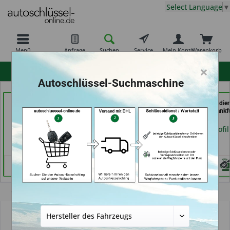
Select Language
▼
Menü
Anfrage
Suchen
Service
Mein Konto
Warenkorb
×
hohe Kundenzufriedenheit
Autoschlüssel-Suchmaschine
TAYFUN 2.0 GmbH (in
AutoSchlüssel BerliN (in
069er Schlüsseldie
Nürnberg)
Berlin)
Frankfurt (in Frankf
am Main)
Händlerprofil
Händlerprofil
Händlerprofil
Übersicht
Autoschlüsselgehäuse und Zubehör