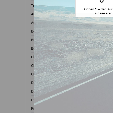
Transponder
Alfa Romeo
Audi
Bentley
BMW
Buick
Chevrolet
Chrysler
Autosc
Citroën
ge
Dacia
Daihatsu
Zurück 
Dodge
Fiat