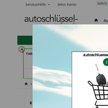
Select
Service/Hilfe
Mein Konto
Au
hohe Kundenzufriedenheit
Freiburger Schlüsseldienst GmbH
Schuh und Schl
(in Freiburg)
Dschurny (in
Händlerprofil
Händler
Volkswagen
Maggiolino
Autoschl
Kategorien