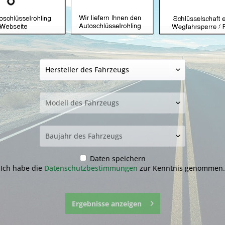
hlüssel nicht
funden?
Daten speichern
Ich habe die
Datenschutzbestimmungen
zur Kenntnis genommen.
zur Übersicht
Ergebnisse anzeigen