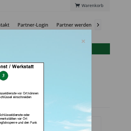
Warenkorb
takt
Partner-Login
Partner werden
Magazin

×
info(at)autoschluessel-online.de
herheitstechnik &
dienst (in Berlin)
dlerprofil
sselgehäuse und
ubehör