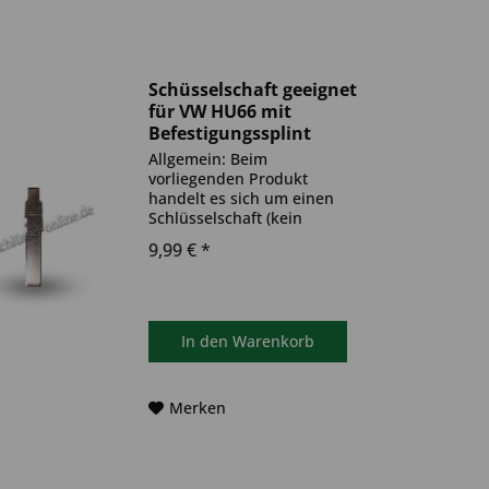
Schüsselschaft geeignet
für VW HU66 mit
Befestigungssplint
(Aftermarket Produkt)
Allgemein: Beim
vorliegenden Produkt
handelt es sich um einen
Schlüsselschaft (kein
Original). Das Produkt ist
9,99 € *
ideal zum Austausch
geeignet. Bitte achten Sie
darauf, dass sich das
Schlüsselschaft Ihrem
gleicht.
In den
Warenkorb
Produktinformationen:...
Merken