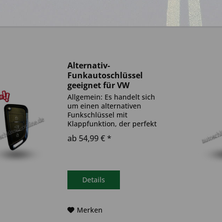
Alternativ-
Funkautoschlüssel
geeignet für VW
Allgemein: Es handelt sich
um einen alternativen
Funkschlüssel mit
Klappfunktion, der perfekt
als neuer Autoschlüssel
ab 54,99 € *
geeignet ist. Das Produkt
sieht anders aus als Ihr
aktueller Autoschlüssel. Die
Funktionen sind die gleichen
und der...
Details
Merken