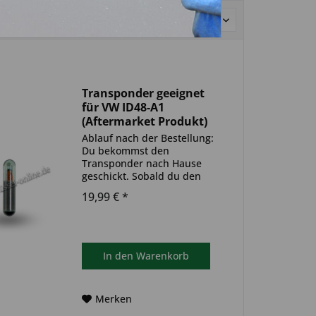
Sortierung:
Transponder geeignet
für VW ID48-A1
(Aftermarket Produkt)
Ablauf nach der Bestellung:
Du bekommst den
Transponder nach Hause
geschickt. Sobald du den
Transponder hast, muss
19,99 € *
dieser in deinen
Autoschlüssel eingebaut und
anschließend auf dein Auto
codiert werden. Du kannst
dazu einen Termin bei...
In den
Warenkorb
Merken