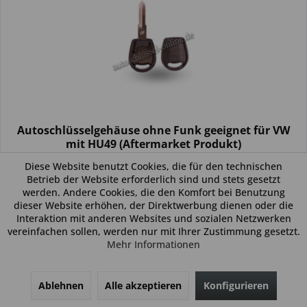
Autoschlüsselgehäuse ohne Funk geeignet für VW
mit HU49 (Aftermarket Produkt)
Diese Website benutzt Cookies, die für den technischen
Allgemein: Beim vorliegendem Produkt handelt es sich um ein
Betrieb der Website erforderlich sind und stets gesetzt
Schlüsselgehäuse (kein Original). Es ist weder eine
werden. Andere Cookies, die den Komfort bei Benutzung
Funkeinheit, noch eine Wegfahrsperre (Transponder) im
dieser Website erhöhen, der Direktwerbung dienen oder die
Schlüssel verbaut. Das Produkt ist ideal zum Austausch
Interaktion mit anderen Websites und sozialen Netzwerken
beschädigter...
14,99 € *
vereinfachen sollen, werden nur mit Ihrer Zustimmung gesetzt.
Mehr Informationen
Ablehnen
Alle akzeptieren
Konfigurieren
In den
Warenkorb