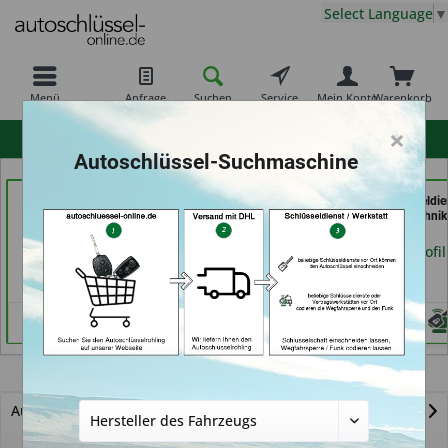
Select Language
▼
Menü
Anfrage
Suchen
Service
Mein Konto
Warenkorb
×
hohe Kundenzufriedenheit
Autoschlüssel-Suchmaschine
moeller-24.de e.k. (in
TAYFUN 2.0 GmbH (in
AKYÜZ Schlüsseldie
Gelsenkirchen)
Nürnberg)
& Sicherheitstechnik
Maintal)
Händlerprofil
Händlerprofil
Händlerprofil
Passat
Autoschlüssel mit Funk