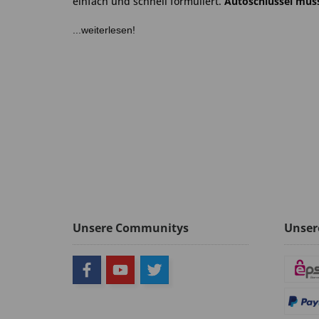
einfach und schnell formuliert.
Autoschlüssel müss
...weiterlesen!
Unsere Communitys
Unser