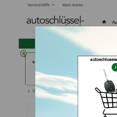
Service/Hilfe
Mein Konto
Au
hohe Kundenzufriedenheit
In Time Schuh -und
ABC Schlüsseldi
Schlüsseldienst (in Coburg)
Panten (in 
Händlerprofil
Händler
Übersicht
Volkswagen
Transporter