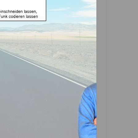
 geeignet für VW mit
t Produkt)
In den
Warenkorb
Artikel?
Bewerten
0026