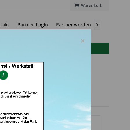
Warenkorb
takt
Partner-Login
Partner werden
Magazin

×
info(at)autoschluessel-online.de
r-24.de e.k. (in
senkirchen)
dlerprofil