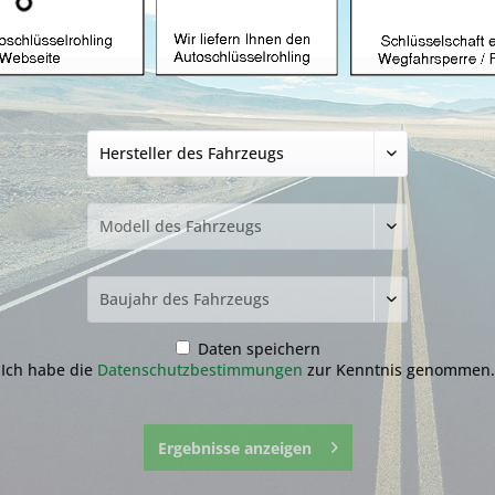
Schlüsselgehäuse
HU49 (Aftermarke
19,99 € *
inkl. MwSt.
zzgl. Versandkosten
Lieferzeit ca. 1-3 Werktage
Fragen zum 
Merken
Daten speichern
Artikel-Nr.:
1.1-
Ich habe die
Datenschutzbestimmungen
zur Kenntnis genommen.
Ergebnisse anzeigen