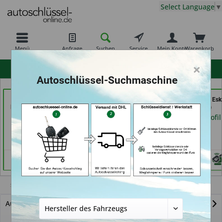
Select Language
▼
Menü
Anfrage
Suchen
Service
Mein Konto
Warenkorb
×
hohe Kundenzufriedenheit
Autoschlüssel-Suchmaschine
Schlüsseldienst
Schuh und
Shoes & Keys by Eski
Possienke (in Bremen)
Schlüsseldienst Bernd
Erlangen)
Schutte im Kaufpark (in
Händlerprofil
Händlerprofil
Göttingen)
Händlerprofil
Sagitar
Autoschlüssel mit Funk