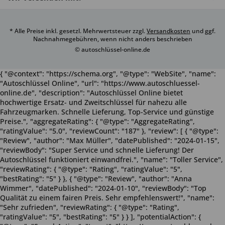
* Alle Preise inkl. gesetzl. Mehrwertsteuer zzgl.
Versandkosten
und ggf.
Nachnahmegebühren, wenn nicht anders beschrieben
© autoschlüssel-online.de
{ "@context": "https://schema.org", "@type": "WebSite", "name":
"Autoschlüssel Online", "url": "https://www.autoschluessel-
online.de", "description": "Autoschlüssel Online bietet
hochwertige Ersatz- und Zweitschlüssel für nahezu alle
Fahrzeugmarken. Schnelle Lieferung, Top-Service und günstige
Preise.", "aggregateRating": { "@type": "AggregateRating",
"ratingValue": "5.0", "reviewCount": "187" }, "review": [ { "@type":
"Review", "author": "Max Müller", "datePublished": "2024-01-15",
"reviewBody": "Super Service und schnelle Lieferung! Der
Autoschlüssel funktioniert einwandfrei.", "name": "Toller Service",
"reviewRating": { "@type": "Rating", "ratingValue": "5",
"bestRating": "5" } }, { "@type": "Review", "author": "Anna
Wimmer", "datePublished": "2024-01-10", "reviewBody": "Top
Qualität zu einem fairen Preis. Sehr empfehlenswert!", "name":
"Sehr zufrieden", "reviewRating": { "@type": "Rating",
"ratingValue": "5", "bestRating": "5" } } ], "potentialAction": {