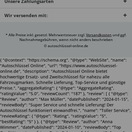
Unsere Zahlungsarten
Wir versenden mit:
* Alle Preise inkl. gesetzl. Mehrwertsteuer zzgl.
Versandkosten
und ggf.
Nachnahmegebühren, wenn nicht anders beschrieben
© autoschlüssel-online.de
{ "@context": "https://schema.org", "@type": "WebSite", "name":
"Autoschlüssel Online", "url": "https://www.autoschluessel-
online.de", "description": "Autoschlüssel Online bietet
hochwertige Ersatz- und Zweitschlüssel für nahezu alle
Fahrzeugmarken. Schnelle Lieferung, Top-Service und günstige
Preise.", "aggregateRating": { "@type": "AggregateRating",
"ratingValue": "5.0", "reviewCount": "187" }, "review": [ { "@type":
"Review", "author": "Max Müller", "datePublished": "2024-01-15",
"reviewBody": "Super Service und schnelle Lieferung! Der
Autoschlüssel funktioniert einwandfrei.", "name": "Toller Service",
"reviewRating": { "@type": "Rating", "ratingValue": "5",
"bestRating": "5" } }, { "@type": "Review", "author": "Anna
Wimmer", "datePublished": "2024-01-10", "reviewBody": "Top