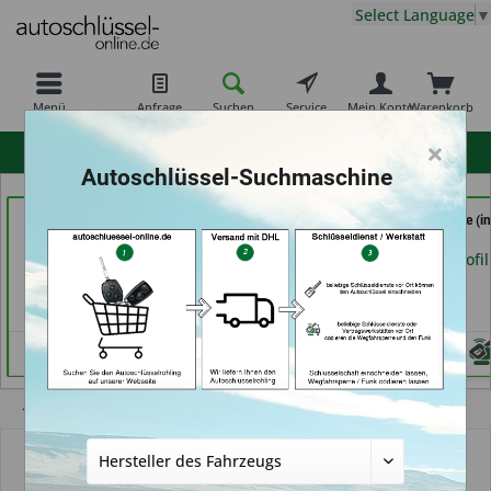
Select Language
▼
Menü
Anfrage
Suchen
Service
Mein Konto
Warenkorb
×
hohe Kundenzufriedenheit
Autoschlüssel-Suchmaschine
TAYFUN 2.0 GmbH (in
Calenberger
RAPID Service (in
Nürnberg)
Schlüssedienst (in
Fellbach)
Hannover)
Händlerprofil
Händlerprofil
Händlerprofil
Übersicht
Autoschlüsselgehäuse und Zubehör