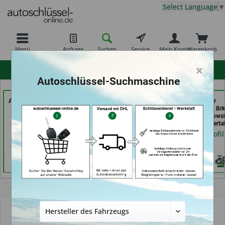
Select Language
▼
Menü
Anfrage
Suchen
Service
Mein Konto
Warenkorb
×
hohe Kundenzufriedenheit
Autoschlüssel-Suchmaschine
Autoschlüssel Hamburg
GSB Produktions GmbH
Bergischer
(in Hamburg)
(in Pfäffikon)
Schlüsseldienst Brk
Brkic & Wiersbows
Händlerprofil
Händlerprofil
GbR (in Wuppertal
Händlerprofil
Übersicht
Autoschlüsselgehäuse und Zubehör