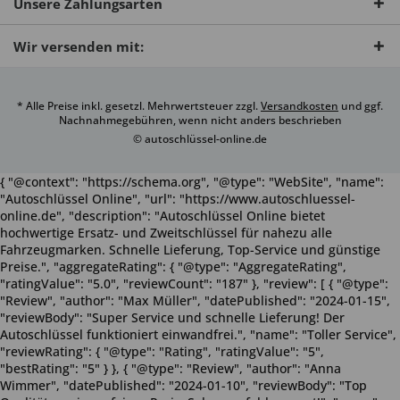
Unsere Zahlungsarten
Wir versenden mit:
* Alle Preise inkl. gesetzl. Mehrwertsteuer zzgl.
Versandkosten
und ggf.
Nachnahmegebühren, wenn nicht anders beschrieben
© autoschlüssel-online.de
{ "@context": "https://schema.org", "@type": "WebSite", "name":
"Autoschlüssel Online", "url": "https://www.autoschluessel-
online.de", "description": "Autoschlüssel Online bietet
hochwertige Ersatz- und Zweitschlüssel für nahezu alle
Fahrzeugmarken. Schnelle Lieferung, Top-Service und günstige
Preise.", "aggregateRating": { "@type": "AggregateRating",
"ratingValue": "5.0", "reviewCount": "187" }, "review": [ { "@type":
"Review", "author": "Max Müller", "datePublished": "2024-01-15",
"reviewBody": "Super Service und schnelle Lieferung! Der
Autoschlüssel funktioniert einwandfrei.", "name": "Toller Service",
"reviewRating": { "@type": "Rating", "ratingValue": "5",
"bestRating": "5" } }, { "@type": "Review", "author": "Anna
Wimmer", "datePublished": "2024-01-10", "reviewBody": "Top