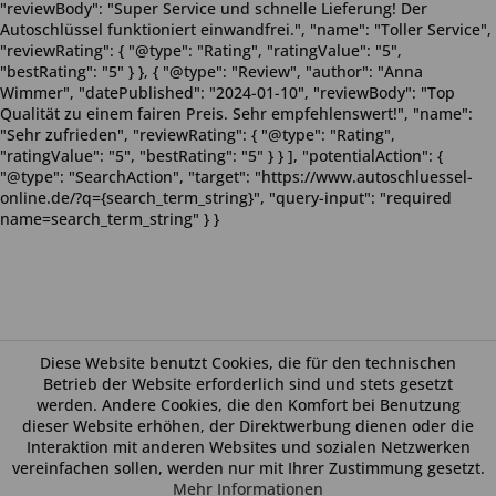
"reviewBody": "Super Service und schnelle Lieferung! Der
Autoschlüssel funktioniert einwandfrei.", "name": "Toller Service",
"reviewRating": { "@type": "Rating", "ratingValue": "5",
"bestRating": "5" } }, { "@type": "Review", "author": "Anna
Wimmer", "datePublished": "2024-01-10", "reviewBody": "Top
Qualität zu einem fairen Preis. Sehr empfehlenswert!", "name":
"Sehr zufrieden", "reviewRating": { "@type": "Rating",
"ratingValue": "5", "bestRating": "5" } } ], "potentialAction": {
"@type": "SearchAction", "target": "https://www.autoschluessel-
online.de/?q={search_term_string}", "query-input": "required
name=search_term_string" } }
Diese Website benutzt Cookies, die für den technischen
Betrieb der Website erforderlich sind und stets gesetzt
werden. Andere Cookies, die den Komfort bei Benutzung
dieser Website erhöhen, der Direktwerbung dienen oder die
Interaktion mit anderen Websites und sozialen Netzwerken
vereinfachen sollen, werden nur mit Ihrer Zustimmung gesetzt.
Mehr Informationen