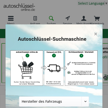
Select Language
▼
Menü
Anfrage
Suchen
Service
Mein Konto
Warenkorb
×
hohe Kundenzufriedenheit
Autoschlüssel-Suchmaschine
069er Schlüsseldienst
Demuro Schuh &
der Schlüssel Servi
Frankfurt (in Frankfurt
Schlüsseldienst (in
Moos (in Märstette
am Main)
Grevenbroich)
Händlerprofil
Händlerprofil
Händlerprofil
Übersicht
Autoschlüsselgehäuse und Zubehör