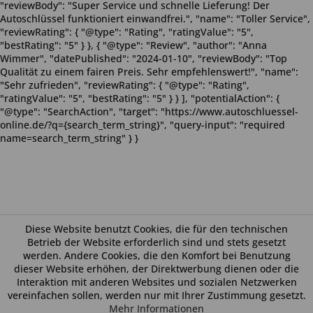
"reviewBody": "Super Service und schnelle Lieferung! Der
Autoschlüssel funktioniert einwandfrei.", "name": "Toller Service",
"reviewRating": { "@type": "Rating", "ratingValue": "5",
"bestRating": "5" } }, { "@type": "Review", "author": "Anna
Wimmer", "datePublished": "2024-01-10", "reviewBody": "Top
Qualität zu einem fairen Preis. Sehr empfehlenswert!", "name":
"Sehr zufrieden", "reviewRating": { "@type": "Rating",
"ratingValue": "5", "bestRating": "5" } } ], "potentialAction": {
"@type": "SearchAction", "target": "https://www.autoschluessel-
online.de/?q={search_term_string}", "query-input": "required
name=search_term_string" } }
Diese Website benutzt Cookies, die für den technischen
Betrieb der Website erforderlich sind und stets gesetzt
werden. Andere Cookies, die den Komfort bei Benutzung
dieser Website erhöhen, der Direktwerbung dienen oder die
Interaktion mit anderen Websites und sozialen Netzwerken
vereinfachen sollen, werden nur mit Ihrer Zustimmung gesetzt.
Mehr Informationen