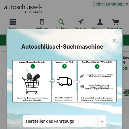
Select Language
▼
Menü
Anfrage
Suchen
Service
Mein Konto
Warenkorb
×
hohe Kundenzufriedenheit
Autoschlüssel-Suchmaschine
Schuh-Schlüsseldienst
Schlüssel Jacobs (in
Schlüssel- u. DL Ser
BEKASCHO; Im-
Krefeld)
(in Dresden)
Kaufland (in Worms)
Händlerprofil
Händlerprofil
Händlerprofil
Übersicht
Autoschlüsselgehäuse und Zubehör