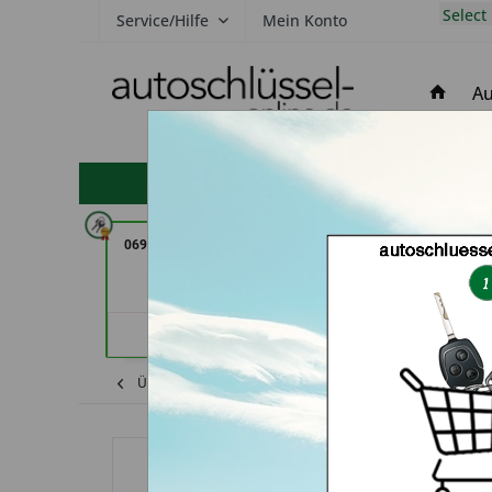
Select
Service/Hilfe
Mein Konto
Au
hohe Kundenzufriedenheit
069er Schlüsseldienst Frankfurt
TAYFUN 2.0 GmbH 
(in Frankfurt am Main)
Händler
Händlerprofil
Übersicht
Chrysler
300
Autoschlüs