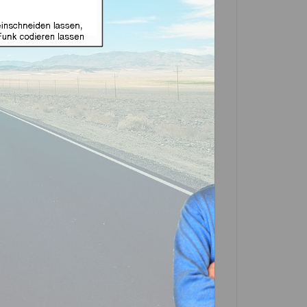
 für Chrysler 2 Tasten
ukt)
In den
Warenkorb
Artikel?
Bewerten
-0536