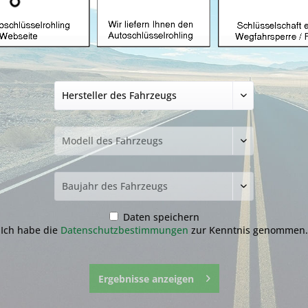
Drückpad geeignet
(Aftermarket Prod
8,99 € *
inkl. MwSt.
zzgl. Versandkosten
Lieferzeit ca. 1-3 Werktage
Fragen zum 
Merken
Daten speichern
Artikel-Nr.:
21.1
Ich habe die
Datenschutzbestimmungen
zur Kenntnis genommen.
Ergebnisse anzeigen