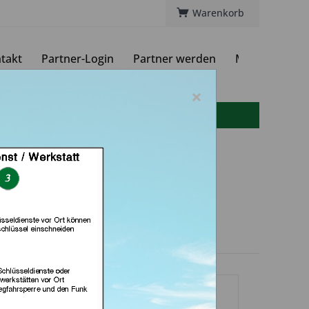
Warenkorb
takt
Partner-Login
Partner werden
Magazin
×
info(at)autoschluessel-online.de
sburg & ECU Service
ice (in Augsburg)
dlerprofil