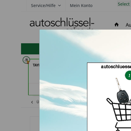
Select
Service/Hilfe
Mein Konto
Au
hohe Kundenzufriedenheit
TAYFUN 2.0 GmbH (in Nürnberg)
Tayfun 2.0 Gmb
Händlerprofil
Händler
Übersicht
Fiat
Scudo
Autoschlüssel