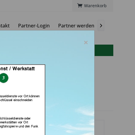
Warenkorb
takt
Partner-Login
Partner werden
Magazin

×
info(at)autoschluessel-online.de
d Schlüssel Profi
ny (in Rosdorf)
dlerprofil