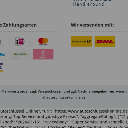
e Zahlungsarten
Wir versenden mit:
zl. Mehrwertsteuer zzgl.
Versandkosten
und ggf. Nachnahmegebühren, wenn ni
© autoschlüssel-online.de
utoschlüssel Online", "url": "https://www.autoschluessel-online.de"
rung, Top-Service und günstige Preise.", "aggregateRating": { "@ty
ublished": "2024-01-15", "reviewBody": "Super Service und schnelle 
": "5", "bestRating": "5" } }, { "@type": "Review", "author": "Anna 