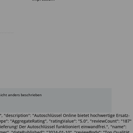
cht anders beschrieben
, "description": "Autoschlüssel Online bietet hochwertige Ersatz-
pe": "AggregateRating", "ratingValue": "5.0", "reviewCount": "187"
Lieferung! Der Autoschlüssel funktioniert einwandfrei.", "name":
Wimmer", "datePublished": "2024-01-10", "reviewBody": "Top Qualität