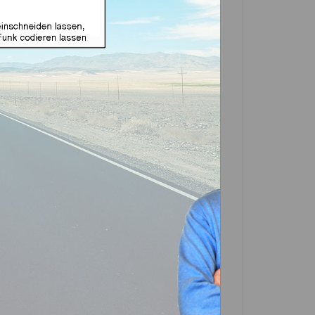
gnet für Fiat 3 Tasten mit
ftermarket Produkt)
in einer Partner-Filiale deiner Nähe
 in der Beschreibung. Scrolle einfach
In den
Warenkorb