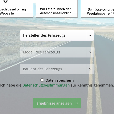
Autoschlüssel geei
ID46 und HU83 (A
59,99 € *
inkl. MwSt.
zzgl. Versandkosten
Lieferzeit ca. 1-3 Werktage
NEU: Kompletten Autoschlüssel 
nachmachen lassen:
Der genaue Ablauf befindet sich
runter.
Daten speichern
Ich habe die
Datenschutzbestimmungen
zur Kenntnis genommen.
Ergebnisse anzeigen