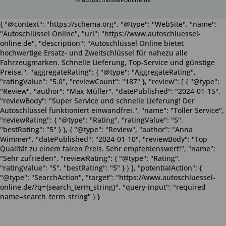
{ "@context": "https://schema.org", "@type": "WebSite", "name":
"Autoschlüssel Online", "url": "https://www.autoschluessel-
online.de", "description": "Autoschlüssel Online bietet
hochwertige Ersatz- und Zweitschlüssel für nahezu alle
Fahrzeugmarken. Schnelle Lieferung, Top-Service und günstige
Preise.", "aggregateRating": { "@type": "AggregateRating",
"ratingValue": "5.0", "reviewCount": "187" }, "review": [ { "@type":
"Review", "author": "Max Müller", "datePublished": "2024-01-15",
"reviewBody": "Super Service und schnelle Lieferung! Der
Autoschlüssel funktioniert einwandfrei.", "name": "Toller Service",
"reviewRating": { "@type": "Rating", "ratingValue": "5",
"bestRating": "5" } }, { "@type": "Review", "author": "Anna
Wimmer", "datePublished": "2024-01-10", "reviewBody": "Top
Qualität zu einem fairen Preis. Sehr empfehlenswert!", "name":
"Sehr zufrieden", "reviewRating": { "@type": "Rating",
"ratingValue": "5", "bestRating": "5" } } ], "potentialAction": {
"@type": "SearchAction", "target": "https://www.autoschluessel-
online.de/?q={search_term_string}", "query-input": "required
name=search_term_string" } }