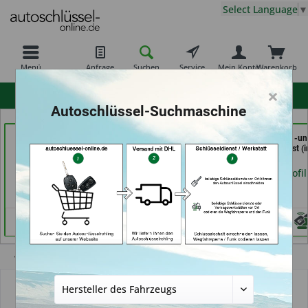
Select Language
▼
Menü
Anfrage
Suchen
Service
Mein Konto
Warenkorb
×
hohe Kundenzufriedenheit
Autoschlüssel-Suchmaschine
Schuh und Schlüssel
Carkeys Augsburg &
In Time Schuh -u
Profi Dschurny (in
ECU Service (in
Schlüsseldienst (i
Rosdorf)
Friedberg)
Coburg)
Händlerprofil
Händlerprofil
Händlerprofil
Übersicht
Autoschlüssel mit Funk