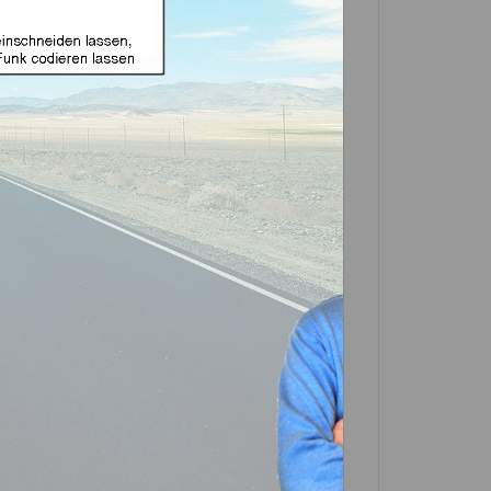
ignet für Honda 3 Tasten
HON66 (Attermarket
in einer Partner-Filiale deiner Nähe
 in der Beschreibung. Scrolle einfach
In den
Warenkorb