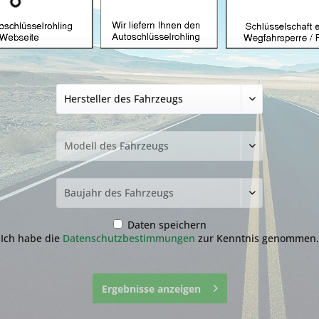
Autoschlüssel gee
mit ID49-1C und 
Produkt)
79,99 € *
inkl. MwSt.
zzgl. Versandkosten
Lieferzeit ca. 1-3 Werktage
NEU: Kompletten Autoschlüssel 
nachmachen lassen:
Der genaue Ablauf befindet sich
runter.
Daten speichern
Ich habe die
Datenschutzbestimmungen
zur Kenntnis genommen.
Ergebnisse anzeigen