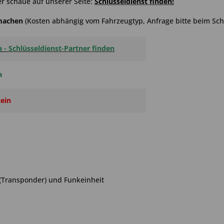
r schaue auf unserer Seite:
Schlüsseldienst finden
!
hmachen
(Kosten abhängig vom Fahrzeugtyp, Anfrage bitte beim Schl
a -
Schlüsseldienst-Partner finden
a
ein
 (Transponder) und Funkeinheit