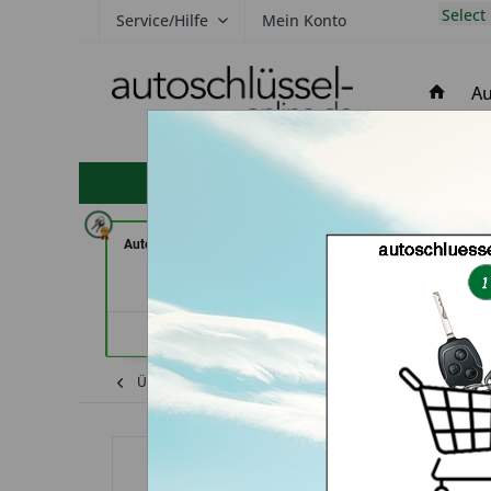
Select
Service/Hilfe
Mein Konto
Au
hohe Kundenzufriedenheit
AutoAufsperrer (in Bad Arolsen)
Tayfun 2.0 Gmb
Händlerprofil
Händler
Übersicht
Honda
CR-V
Autoschlüss