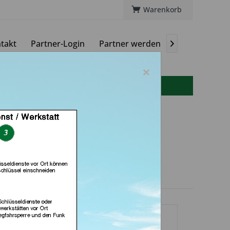
Warenkorb
takt
Partner-Login
Partner werden
Magazin

×
info(at)autoschluessel-online.de
d Schlüssel Profi
ny (in Rosdorf)
dlerprofil