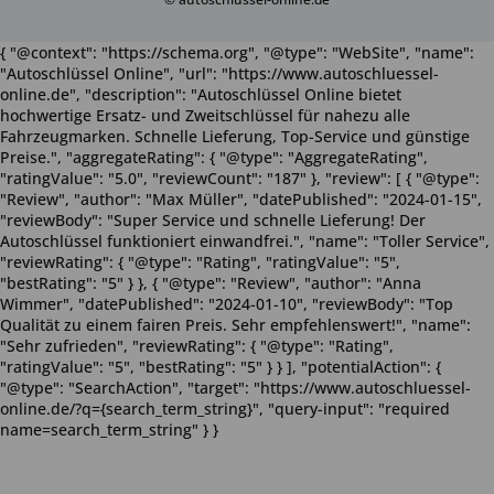
{ "@context": "https://schema.org", "@type": "WebSite", "name":
"Autoschlüssel Online", "url": "https://www.autoschluessel-
online.de", "description": "Autoschlüssel Online bietet
hochwertige Ersatz- und Zweitschlüssel für nahezu alle
Fahrzeugmarken. Schnelle Lieferung, Top-Service und günstige
Preise.", "aggregateRating": { "@type": "AggregateRating",
"ratingValue": "5.0", "reviewCount": "187" }, "review": [ { "@type":
"Review", "author": "Max Müller", "datePublished": "2024-01-15",
"reviewBody": "Super Service und schnelle Lieferung! Der
Autoschlüssel funktioniert einwandfrei.", "name": "Toller Service",
"reviewRating": { "@type": "Rating", "ratingValue": "5",
"bestRating": "5" } }, { "@type": "Review", "author": "Anna
Wimmer", "datePublished": "2024-01-10", "reviewBody": "Top
Qualität zu einem fairen Preis. Sehr empfehlenswert!", "name":
"Sehr zufrieden", "reviewRating": { "@type": "Rating",
"ratingValue": "5", "bestRating": "5" } } ], "potentialAction": {
"@type": "SearchAction", "target": "https://www.autoschluessel-
online.de/?q={search_term_string}", "query-input": "required
name=search_term_string" } }