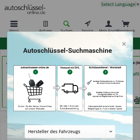
Select Language
▼
Menü
Anfrage
Suchen
Service
Mein Konto
Warenkorb
×
hohe Kundenzufriedenheit
Autoschlüssel-Suchmaschine
AutoAufsperrer (in Bad
Service Punkt (in
RAPID Service (in
Arolsen)
Bremen)
Fellbach)
Händlerprofil
Händlerprofil
Händlerprofil
Übersicht
Autoschlüssel mit Funk