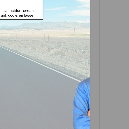
äuse geeignet für Honda
6 (Aftermarket Produkt)
In den
Warenkorb
Artikel?
Bewerten
-0695