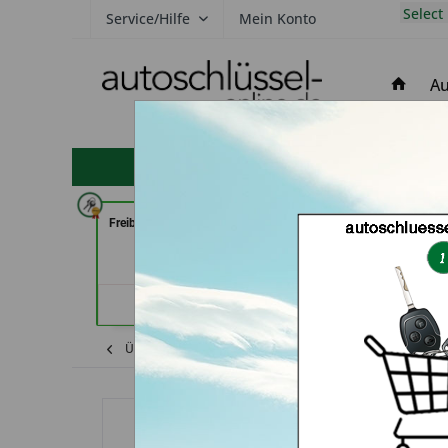
Select
Service/Hilfe
Mein Konto
Au
hohe Kundenzufriedenheit
Freiburger Schlüsseldienst GmbH
der Schlüssel Se
(in Freiburg)
Märstet
Händlerprofil
Händler
Übersicht
Honda
CR-V
Autoschlüss