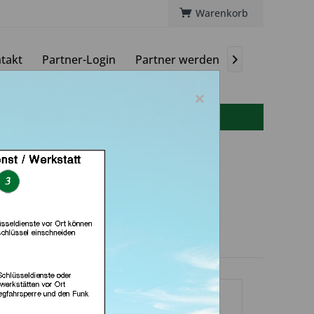
Warenkorb
takt
Partner-Login
Partner werden
Magazin

×
info(at)autoschluessel-online.de
h & Schlüsseldienst
Grevenbroich)
dlerprofil