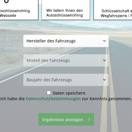
Autoschlüsselgeh
3 Tasten mit HON6
19,99 € *
inkl. MwSt.
zzgl. Versandkosten
Lieferzeit ca. 1-3 Werktage
Fragen zum 
Merken
Daten speichern
Artikel-Nr.:
25.1
Ich habe die
Datenschutzbestimmungen
zur Kenntnis genommen.
Ergebnisse anzeigen